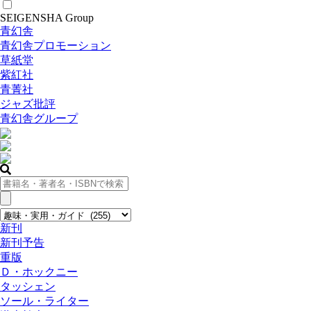
SEIGENSHA Group
青幻舎
青幻舎プロモーション
草紙堂
紫紅社
青菁社
ジャズ批評
青幻舎グループ
新刊
新刊予告
重版
Ｄ・ホックニー
タッシェン
ソール・ライター