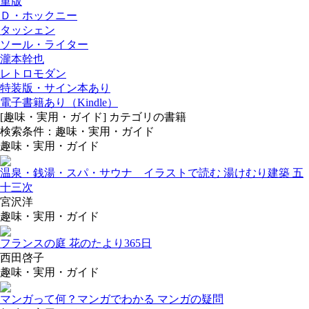
重版
Ｄ・ホックニー
タッシェン
ソール・ライター
瀧本幹也
レトロモダン
特装版・サイン本あり
電子書籍あり（Kindle）
[趣味・実用・ガイド] カテゴリの書籍
検索条件：趣味・実用・ガイド
趣味・実用・ガイド
温泉・銭湯・スパ・サウナ イラストで読む 湯けむり建築 五
十三次
宮沢洋
趣味・実用・ガイド
フランスの庭 花のたより365日
西田啓子
趣味・実用・ガイド
マンガって何？
マンガでわかる マンガの疑問