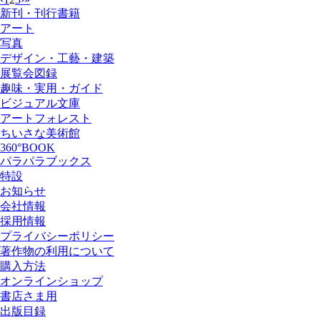
新刊・刊行書籍
アート
写真
デザイン・工藝・建築
展覧会図録
趣味・実用・ガイド
ビジュアル文庫
アートフォレスト
ちいさな美術館
360°BOOK
パラパラブックス
特設
お知らせ
会社情報
採用情報
プライバシーポリシー
著作物の利用について
購入方法
オンラインショップ
書店さま用
出版目録