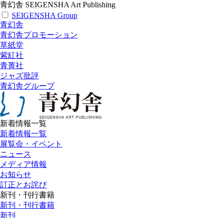
青幻舎 SEIGENSHA Art Publishing
SEIGENSHA Group
青幻舎
青幻舎プロモーション
草紙堂
紫紅社
青菁社
ジャズ批評
青幻舎グループ
新着情報一覧
新着情報一覧
展覧会・イベント
ニュース
メディア情報
お知らせ
訂正とお詫び
新刊・刊行書籍
新刊・刊行書籍
新刊