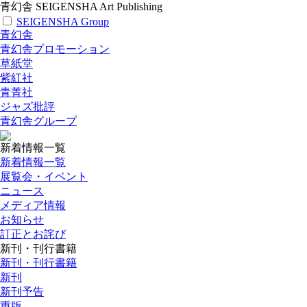
青幻舎 SEIGENSHA Art Publishing
SEIGENSHA Group
青幻舎
青幻舎プロモーション
草紙堂
紫紅社
青菁社
ジャズ批評
青幻舎グループ
新着情報一覧
新着情報一覧
展覧会・イベント
ニュース
メディア情報
お知らせ
訂正とお詫び
新刊・刊行書籍
新刊・刊行書籍
新刊
新刊予告
重版