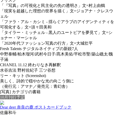
フリスク
「『写真』の可視化と民主化の先の透明さ」文=村上由鶴
「現実を超越した理想の世界を描く」文=ジョアナ・クレスウ
ェル
「ファラ・アル・カシミ - 揺らぐアラブのアイデンティティを
可視化する」文=須々田美和
「タイラー・ミッチェル - 黒人のユートピアを夢見て」文=シ
ョナー・マーシャル
「2020年代ファッション写真の行方」文=大城壮平
Fresh Talents テジタルネイティブの新鋭7人
中野泰輔/柏木瑠河/武村今日子/髙木美佑/平松市聖/築山礁太/魏
子涵
CHANEL 11.12 終わりなき再解釈
水谷吉法 野村佐紀子 三ツ谷想
リー・キット (Screenshot)
美しく、詩的で穏やかな光の向こう側に
（発行元：アマナ／発売元：青幻舎）
[写真] カテゴリの書籍
10月刊行予定
Dear deer 奈良の鹿 ポストカードブック
佐藤和斗