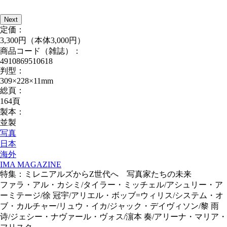
Next
定価：
3,300円（本体3,000円）
商品コード（雑誌）：
4910869510618
判型：
309×228×11mm
総頁：
164頁
製本：
並製
写真
日本
海外
IMA MAGAZINE
特集：ミレニアルズからZ世代へ 写真家たちの未来
ファラ・アル・カシミ/タイラー・ミッチェル/アシュリー・ア
ーミテージ/徐 冠宇/アリエル・ボッブ=ウィリス/システム・オ
ブ・カルチャー/リュウ・イカ/ジャック・デイヴィソン/黎 雨
诗/ジェシー・ナヴァール・ヴォス/濵本 奏/アリーナ・マリア・