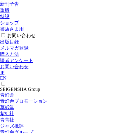
新刊予告
重版
特設
ショップ
書店さま用
お問い合わせ
出版目録
メルマガ登録
購入方法
読者アンケート
お問い合わせ
JP
EN
SEIGENSHA Group
青幻舎
青幻舎プロモーション
草紙堂
紫紅社
青菁社
ジャズ批評
青幻舎グループ