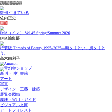
9月刊行予定
復刊 生きている
佐内正史
新刊
IMA（イマ） Vol.45 Spring/Summer 2026
IMA編集部
特装版 Threads of Beauty 1995–2025
―時をまとい、風をまと
う。
高木由利子
Amazon
青幻舎ショップ
新刊・刊行書籍
アート
写真
デザイン・工藝・建築
展覧会図録
趣味・実用・ガイド
ビジュアル文庫
アートフォレスト