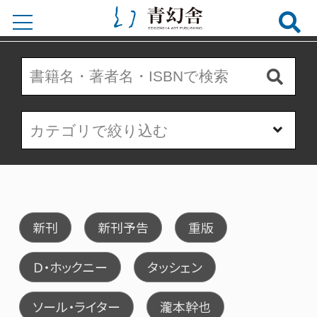
新刊
新刊予告
重版
Ｄ・ホックニー
タッシェン
ソール・ライター
瀧本幹也