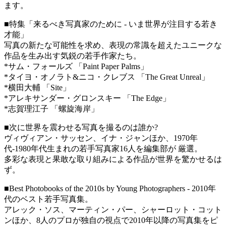
ます。
■特集「来るべき写真家のために - いま世界が注目する若き
才能」
写真の新たな可能性を求め、表現の常識を超えたユニークな
作品を生み出す気鋭の若手作家たち。
*サム・フォールズ 「Paint Paper Palms」
*タイヨ・オノラト&ニコ・クレブス 「The Great Unreal」
*横田大輔 「Site」
*アレキサンダー・グロンスキー 「The Edge」
*志賀理江子 「螺旋海岸」
■次に世界を震わせる写真を撮るのは誰か?
ヴィヴィアン・サッセン、イナ・ジャンほか、1970年
代-1980年代生まれの若手写真家16人を編集部が 厳選。
多彩な表現と果敢な取り組みによる作品が世界を驚かせるは
ず。
■Best Photobooks of the 2010s by Young Photographers - 2010年
代のベスト若手写真集。
アレック・ソス、マーティン・パー、シャーロット・コット
ンほか、8人のプロが独自の視点で2010年以降の写真集をピ