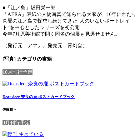
■「江ノ島」坂田栄一郎
「AERA」表紙の人物写真で知られる大家が、16年にわたり
真夏の江ノ島で探求し続けてきた“人のいないポートレイ
ト”を中心としたシリーズを初公開
今年7月原美術館で開く同名の個展も見逃せません。
（発行元：アマナ／発売元：青幻舎）
[写真] カテゴリの書籍
10月刊行予定
Dear deer 奈良の鹿 ポストカードブック
佐藤和斗
9月刊行予定