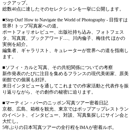
ックアップ。
総数40点に達したそのセレクションを一挙に公開します。
■Step Out! How to Navigate the World of Photography - 目指すは
世界! トップ写真家への道。
ポートフォリオレビュー、出版社持ち込み、フォトフェス
タ、写真賞、ブックアワード…、川内倫子、梅佳代 ほかの
実例を紹介。
編集者、ギャラリスト、キュレーターが世界への道を指南し
ます。
■ソフィ・カルと写真、その共犯関係についての考察
新作発表のたびに注目を集めるフランスの現代美術家、原美
術館での個展も好評。
来日インタビューを通してこれまでの作家活動と代表作を振
り返りながら、その創作の秘密に迫ります。
■マーティン・パーのニッポン写真ツアー密着日記
京都、広島、箱根を観光、東京ではポップアップレストラン
のイベント、インタビュー、対談、写真集探しにサイン会と
大忙し。
5年ぶりの日本写真ツアーの全行程をIMAが密着ルポ。