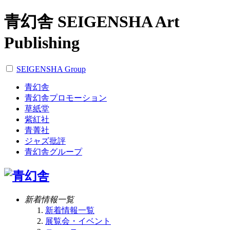
青幻舎 SEIGENSHA Art
Publishing
SEIGENSHA Group
青幻舎
青幻舎プロモーション
草紙堂
紫紅社
青菁社
ジャズ批評
青幻舎グループ
新着情報一覧
新着情報一覧
展覧会・イベント