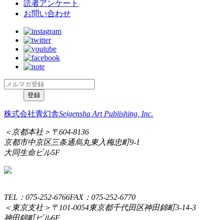
読者アンケート
お問い合わせ
株式会社青幻舎
Seigensha Art Publishing, Inc.
＜京都本社＞
〒604-8136
京都市中京区三条通烏丸東入梅忠町9-1
大同生命ビル5F
TEL：075-252-6766
FAX：075-252-6770
＜東京支社＞
〒101-0054
東京都千代田区神田錦町3-14-3
神田錦町ビル6F