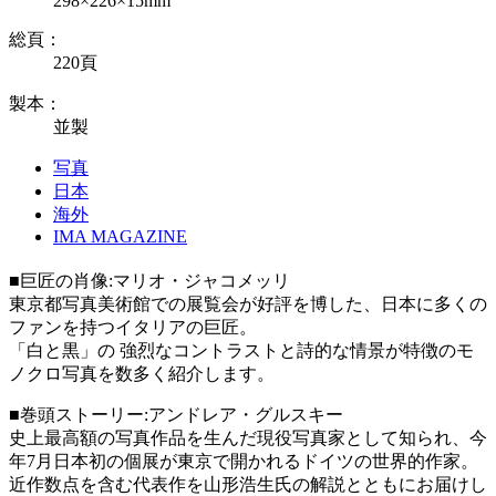
298×226×15mm
総頁：
220頁
製本：
並製
写真
日本
海外
IMA MAGAZINE
■巨匠の肖像:マリオ・ジャコメッリ
東京都写真美術館での展覧会が好評を博した、日本に多くの
ファンを持つイタリアの巨匠。
「白と黒」の 強烈なコントラストと詩的な情景が特徴のモ
ノクロ写真を数多く紹介します。
■巻頭ストーリー:アンドレア・グルスキー
史上最高額の写真作品を生んだ現役写真家として知られ、今
年7月日本初の個展が東京で開かれるドイツの世界的作家。
近作数点を含む代表作を山形浩生氏の解説とともにお届けし