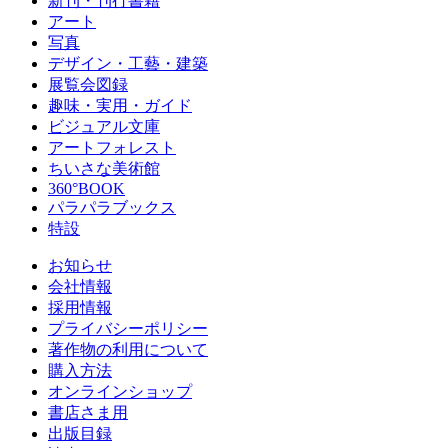
新刊・刊行書籍
アート
写真
デザイン・工藝・建築
展覧会図録
趣味・実用・ガイド
ビジュアル文庫
アートフォレスト
ちいさな美術館
360°BOOK
パラパラブックス
特設
お知らせ
会社情報
採用情報
プライバシーポリシー
著作物の利用について
購入方法
オンラインショップ
書店さま用
出版目録