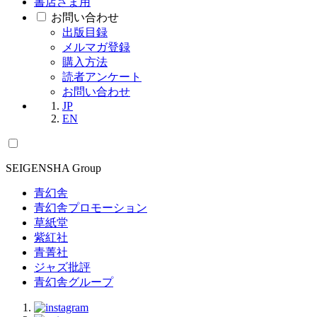
書店さま用
お問い合わせ
出版目録
メルマガ登録
購入方法
読者アンケート
お問い合わせ
JP
EN
SEIGENSHA Group
青幻舎
青幻舎プロモーション
草紙堂
紫紅社
青菁社
ジャズ批評
青幻舎グループ