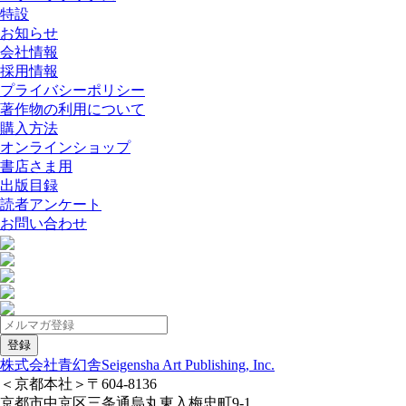
特設
お知らせ
会社情報
採用情報
プライバシーポリシー
著作物の利用について
購入方法
オンラインショップ
書店さま用
出版目録
読者アンケート
お問い合わせ
株式会社青幻舎
Seigensha Art Publishing, Inc.
＜京都本社＞
〒604-8136
京都市中京区三条通烏丸東入梅忠町9-1