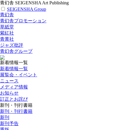
青幻舎 SEIGENSHA Art Publishing
SEIGENSHA Group
青幻舎
青幻舎プロモーション
草紙堂
紫紅社
青菁社
ジャズ批評
青幻舎グループ
新着情報一覧
新着情報一覧
展覧会・イベント
ニュース
メディア情報
お知らせ
訂正とお詫び
新刊・刊行書籍
新刊・刊行書籍
新刊
新刊予告
重版