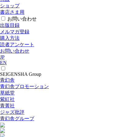
ショップ
書店さま用
お問い合わせ
出版目録
メルマガ登録
購入方法
読者アンケート
お問い合わせ
JP
EN
SEIGENSHA Group
青幻舎
青幻舎プロモーション
草紙堂
紫紅社
青菁社
ジャズ批評
青幻舎グループ