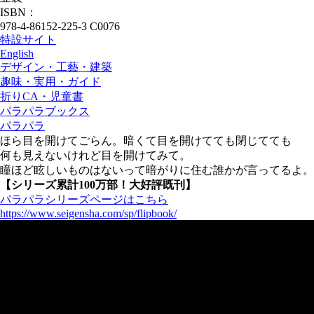
ISBN：
978-4-86152-225-3 C0076
特設サイト
English
デザイン・工藝・建築
趣味・実用・ガイド
折りCA・児童書
パラパラブックス
パラパラ
ほら目を開けてごらん。暗くて目を開けてても閉じてても
何も見えないけれど目を開けてみて。
瞳ほど眩しいものはないって暗がりに住む誰かが言ってるよ。
【シリーズ累計100万部！大好評既刊】
パラパラシリーズページはこちら
https://www.seigensha.com/sp/flipbook/