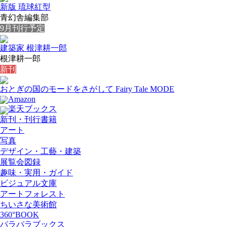
新版 琉球紅型
青幻舎編集部
9月刊行予定
建築家 根津耕一郎
根津耕一郎
新刊
おとぎの国のモードをさがして Fairy Tale MODE
Amazon
楽天ブックス
新刊・刊行書籍
アート
写真
デザイン・工藝・建築
展覧会図録
趣味・実用・ガイド
ビジュアル文庫
アートフォレスト
ちいさな美術館
360°BOOK
パラパラブックス