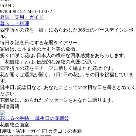
ISBN：
978-4-86152-242-0 C0072
趣味・実用・ガイド
暮らし・料理
四季折々の花を「紋」にあらわした366日のバースデイシンボ
ル。
毎日を記念日にする花暦ダイアリー。
家紋は､日本文化の歴史と美の象徴。
折々に咲く花は､日本人の繊細な四季感覚をあらわします。
「花個紋」とは､伝統的な家紋の意匠に習い､
四季折々の花をモチーフに新しく編まれた花暦です。
花が開くは運気が開く。1日1日の花は､その日を祝福していま
す。
誕生日､記念日など､あなたにとっての大切な日を書きとめてく
ださい。
花個紋にこめられたメッセージをあなたに贈ります。
関連書籍
花しるべ手帖 —誕生日の花個紋
花個紋企画室
[趣味・実用・ガイド] カテゴリの書籍