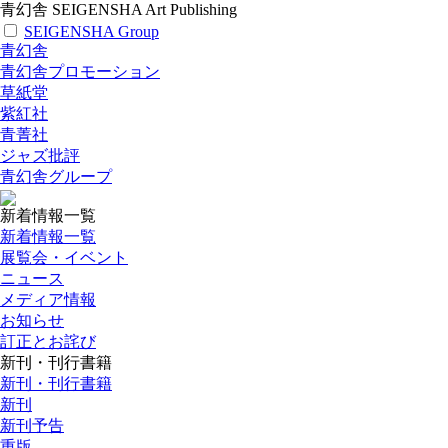
青幻舎 SEIGENSHA Art Publishing
SEIGENSHA Group
青幻舎
青幻舎プロモーション
草紙堂
紫紅社
青菁社
ジャズ批評
青幻舎グループ
新着情報一覧
新着情報一覧
展覧会・イベント
ニュース
メディア情報
お知らせ
訂正とお詫び
新刊・刊行書籍
新刊・刊行書籍
新刊
新刊予告
重版