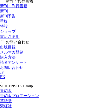
新刊・刊行書籍
新刊・刊行書籍
新刊
新刊予告
重版
特設
ショップ
書店さま用
お問い合わせ
出版目録
メルマガ登録
購入方法
読者アンケート
お問い合わせ
JP
EN
SEIGENSHA Group
青幻舎
青幻舎プロモーション
草紙堂
紫紅社