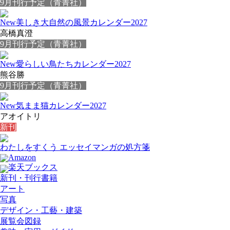
9月刊行予定（青菁社）
New
美しき大自然の風景カレンダー2027
高橋真澄
9月刊行予定（青菁社）
New
愛らしい鳥たちカレンダー2027
熊谷勝
9月刊行予定（青菁社）
New
気まま猫カレンダー2027
アオイトリ
新刊
わたしをすくう エッセイマンガの処方箋
Amazon
楽天ブックス
新刊・刊行書籍
アート
写真
デザイン・工藝・建築
展覧会図録