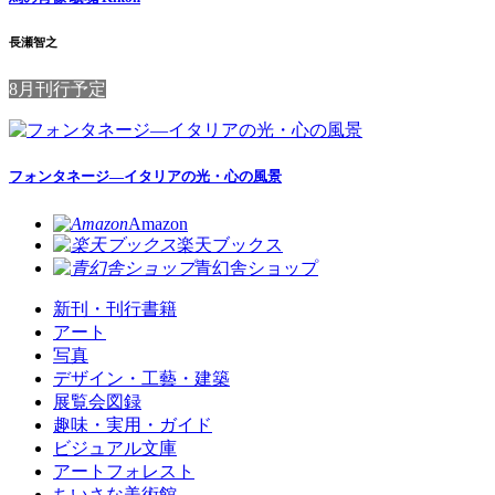
長瀬智之
8月刊行予定
フォンタネージ—イタリアの光・心の風景
Amazon
楽天ブックス
青幻舎ショップ
新刊・刊行書籍
アート
写真
デザイン・工藝・建築
展覧会図録
趣味・実用・ガイド
ビジュアル文庫
アートフォレスト
ちいさな美術館