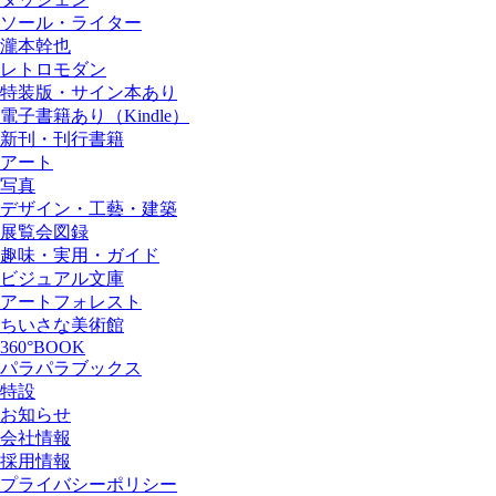
ソール・ライター
瀧本幹也
レトロモダン
特装版・サイン本あり
電子書籍あり（Kindle）
新刊・刊行書籍
アート
写真
デザイン・工藝・建築
展覧会図録
趣味・実用・ガイド
ビジュアル文庫
アートフォレスト
ちいさな美術館
360°BOOK
パラパラブックス
特設
お知らせ
会社情報
採用情報
プライバシーポリシー