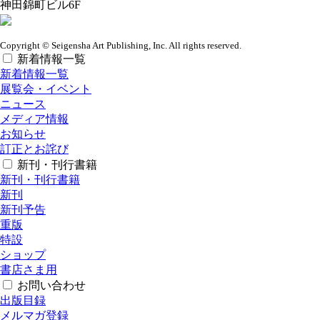
神田錦町ビル6F
Copyright © Seigensha Art Publishing, Inc. All rights reserved.
新着情報一覧
新着情報一覧
展覧会・イベント
ニュース
メディア情報
お知らせ
訂正とお詫び
新刊・刊行書籍
新刊・刊行書籍
新刊
新刊予告
重版
特設
ショップ
書店さま用
お問い合わせ
出版目録
メルマガ登録