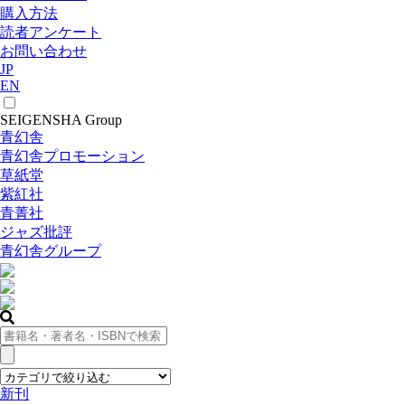
購入方法
読者アンケート
お問い合わせ
JP
EN
SEIGENSHA Group
青幻舎
青幻舎プロモーション
草紙堂
紫紅社
青菁社
ジャズ批評
青幻舎グループ
新刊