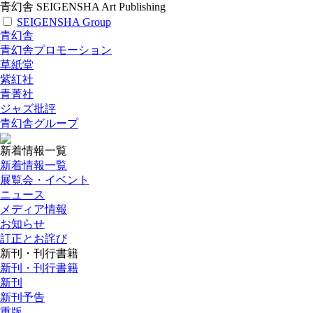
青幻舎 SEIGENSHA Art Publishing
SEIGENSHA Group
青幻舎
青幻舎プロモーション
草紙堂
紫紅社
青菁社
ジャズ批評
青幻舎グループ
新着情報一覧
新着情報一覧
展覧会・イベント
ニュース
メディア情報
お知らせ
訂正とお詫び
新刊・刊行書籍
新刊・刊行書籍
新刊
新刊予告
重版