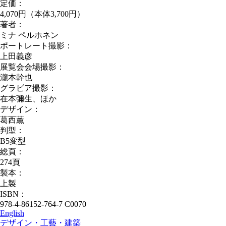
定価：
4,070円（本体3,700円）
著者：
ミナ ペルホネン
ポートレート撮影：
上田義彦
展覧会会場撮影：
瀧本幹也
グラビア撮影：
在本彌生、ほか
デザイン：
葛西薫
判型：
B5変型
総頁：
274頁
製本：
上製
ISBN：
978-4-86152-764-7 C0070
English
デザイン・工藝・建築