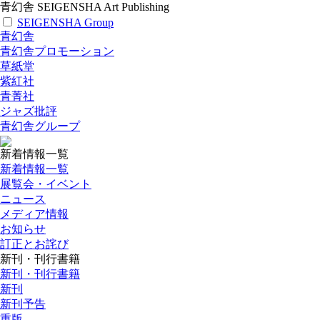
青幻舎 SEIGENSHA Art Publishing
SEIGENSHA Group
青幻舎
青幻舎プロモーション
草紙堂
紫紅社
青菁社
ジャズ批評
青幻舎グループ
新着情報一覧
新着情報一覧
展覧会・イベント
ニュース
メディア情報
お知らせ
訂正とお詫び
新刊・刊行書籍
新刊・刊行書籍
新刊
新刊予告
重版