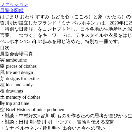
ファッション
展覧会図録
はじまり おわり すすみ もどる心（こころ）と象（かたち）
皆川明が設立したブランド「ミナ ペルホネン」は、2020年に
「特別な日常服」をコンセプトとし、日本各地の生地産地と深
言葉、「つづく」をキーワードに、テキスタイルや衣服をはじ
ペルホネンの25年の歩みを綴じ込めた、特別な一冊です。
目次：
展覧会会場写真
実 tambourine
森 pieces of clothes
風 life and design
芽 designs for textiles
種 idea and study
根 drawings
土 memory of clothes
時 trip and time
空 Brief History of mina perhonen
・対談：中村好文×皆川 明 ものを作るための思考が喜びから
・対談：田根 剛×皆川 明 「つづく」冒険を伝える空間
・ミナ ペルホネン / 皆川明へ 出会いと今への問い