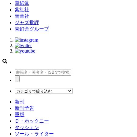
草紙堂
紫紅社
青菁社
ジャズ批評
青幻舎グループ
新刊
新刊予告
重版
Ｄ・ホックニー
タッシェン
ソール・ライター