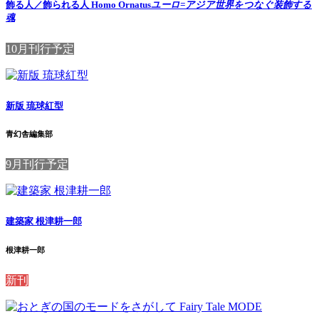
飾る人／飾られる人 Homo Ornatus
ユーロ=アジア世界をつなぐ装飾する
魂
10月刊行予定
新版 琉球紅型
青幻舎編集部
9月刊行予定
建築家 根津耕一郎
根津耕一郎
新刊