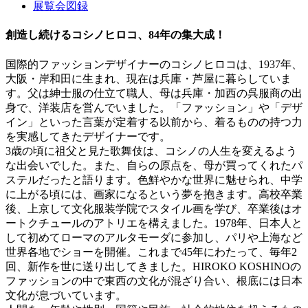
展覧会図録
創造し続けるコシノヒロコ、84年の集大成！
国際的ファッションデザイナーのコシノヒロコは、1937年、
大阪・岸和田に生まれ、現在は兵庫・芦屋に暮らしていま
す。父は紳士服の仕立て職人、母は兵庫・加西の呉服商の出
身で、洋装店を営んでいました。「ファッション」や「デザ
イン」といった言葉が定着する以前から、着るものの持つ力
を実感してきたデザイナーです。
3歳の頃に祖父と見た歌舞伎は、コシノの人生を変えるよう
な出会いでした。また、自らの原点を、母が買ってくれたパ
ステルだったと語ります。色鮮やかな世界に魅せられ、中学
に上がる頃には、画家になるという夢を抱きます。高校卒業
後、上京して文化服装学院でスタイル画を学び、卒業後はオ
ートクチュールのアトリエを構えました。1978年、日本人と
して初めてローマのアルタモーダに参加し、パリや上海など
世界各地でショーを開催。これまで45年にわたって、毎年2
回、新作を世に送り出してきました。HIROKO KOSHINOの
ファッションの中で東西の文化が混ざり合い、根底には日本
文化が息づいています。