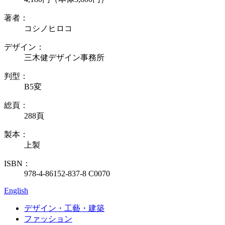
著者：
コシノヒロコ
デザイン：
三木健デザイン事務所
判型：
B5変
総頁：
288頁
製本：
上製
ISBN：
978-4-86152-837-8 C0070
English
デザイン・工藝・建築
ファッション