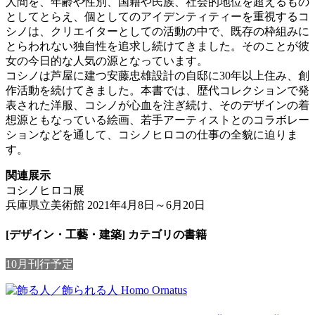
人間を、年齢や性別、国籍や民族、社会的地位を超えるもの
としてとらえ、個としてのアイデンティティーを重視するコ
シノは、クリエイターとしての活動の中で、既存の枠組みに
とらわれない独自性を追求し続けてきました。そのことが彼
女の今日的な人気の源となっています。
コシノは芦屋に建つ安藤忠雄設計の自邸に30年以上住み、創
作活動を続けてきました。本書では、歴代コレクションで発
表された洋服、コシノが心血を注ぎ続け、そのデザインの着
想源ともなっている絵画、若手アーティストとのコラボレー
ションなどを通して、コシノヒロコの仕事の全貌に迫りま
す。
関連展示
コシノヒロコ展
兵庫県立美術館 2021年4月8日～6月20日
[デザイン・工藝・建築] カテゴリの書籍
10月刊行予定