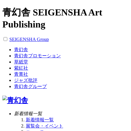
青幻舎 SEIGENSHA Art
Publishing
SEIGENSHA Group
青幻舎
青幻舎プロモーション
草紙堂
紫紅社
青菁社
ジャズ批評
青幻舎グループ
新着情報一覧
新着情報一覧
展覧会・イベント