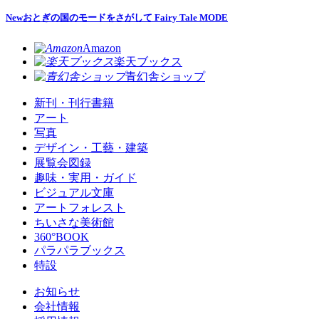
New
おとぎの国のモードをさがして Fairy Tale MODE
Amazon
楽天ブックス
青幻舎ショップ
新刊・刊行書籍
アート
写真
デザイン・工藝・建築
展覧会図録
趣味・実用・ガイド
ビジュアル文庫
アートフォレスト
ちいさな美術館
360°BOOK
パラパラブックス
特設
お知らせ
会社情報