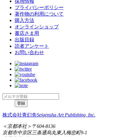
採用情報
プライバシーポリシー
著作物の利用について
購入方法
オンラインショップ
書店さま用
出版目録
読者アンケート
お問い合わせ
株式会社青幻舎
Seigensha Art Publishing, Inc.
＜京都本社＞
〒604-8136
京都市中京区三条通烏丸東入梅忠町9-1