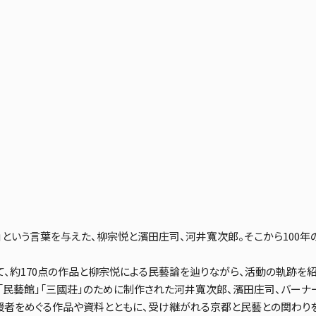
という言葉を与えた、柳宗悦と濱田庄司、河井寬次郎。そこから100年
、約170点の作品と柳宗悦による民藝論を辿りながら、活動の軌跡を
「民藝館」「三國荘」のために制作された河井寬次郎、濱田庄司、バーナ
者をめぐる作品や資料とともに、受け継がれる京都と民藝との関わり