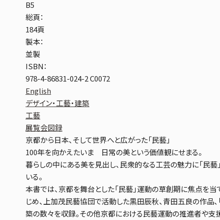
B5
総頁：
184頁
製本：
並製
ISBN：
978-4-86831-024-2 C0072
English
デザイン・工藝・建築
工藝
展覧会図録
京都から日本、そして世界へと広がった「民藝」
100年を向かえたいま 日常の美という価値観にせまる。
暮らしの中にある美を見出し、民衆的なる工芸の魅力に「民藝」
いる。
本書では、京都を舞台とした「民藝」運動の草創期に焦点を当て
じめ、上加茂民藝協団で活動した黒田辰秋、青田五良の作品、
築の数々を収録。その他京都における民藝運動の推進者や支援