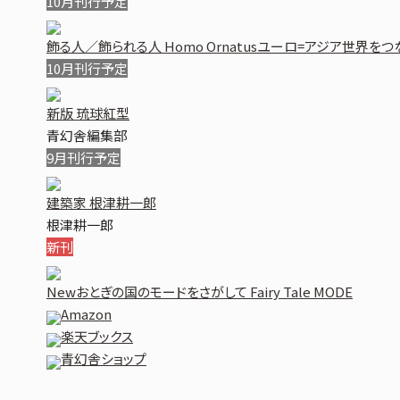
10月刊行予定
飾る人／飾られる人 Homo Ornatus
ユーロ=アジア世界をつ
10月刊行予定
新版 琉球紅型
青幻舎編集部
9月刊行予定
建築家 根津耕一郎
根津耕一郎
新刊
New
おとぎの国のモードをさがして Fairy Tale MODE
Amazon
楽天ブックス
青幻舎ショップ