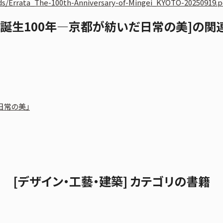
s/Errata_The-100th-Anniversary-of-Mingei_KYOTO-20250919.p
藝誕生100年—京都が紡いだ日常の美]の関
日常の美」
[デザイン・工藝・建築] カテゴリの書籍