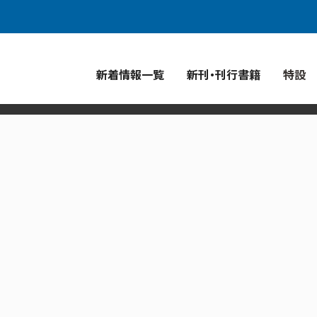
青菁社
ジャズ批評
青幻舎グループ
新着情報一覧
新刊・刊行書籍
特設