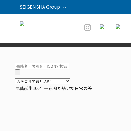
SEIGENSHA Group
青幻舎
青幻舎プロモーション
草紙堂
紫紅社
民藝誕生100年—京都が紡いだ日常の美