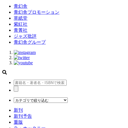
青幻舎
青幻舎プロモーション
草紙堂
紫紅社
青菁社
ジャズ批評
青幻舎グループ
新刊
新刊予告
重版