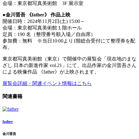
会場：東京都写真美術館 3F 展示室
●金川晋吾 《father》 作品上映
開催日時：2024年11月2日(土) 15:00～
会場：東京都写真美術館１階ホール
定員：190 名（整理番号順入場／自由席）
参加費：無料 ※当日10:00より1階総合受付にて整理券を配
布。
東京都写真美術館（東京）で開催中の展覧会「現在地のまな
ざし 日本の新進作家 vol.21」にて、出品作家の金川晋吾さん
による映像作品 《father》が上映されます。
展覧会詳細・関連イベント情報はこちら
関連書籍
father
金川晋吾