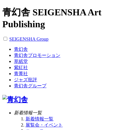
青幻舎 SEIGENSHA Art
Publishing
SEIGENSHA Group
青幻舎
青幻舎プロモーション
草紙堂
紫紅社
青菁社
ジャズ批評
青幻舎グループ
新着情報一覧
新着情報一覧
展覧会・イベント