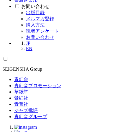
お問い合わせ
出版目録
メルマガ登録
購入方法
読者アンケート
お問い合わせ
JP
EN
SEIGENSHA Group
青幻舎
青幻舎プロモーション
草紙堂
紫紅社
青菁社
ジャズ批評
青幻舎グループ