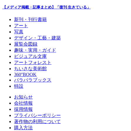
【メディア掲載・記事まとめ】「復刊 生きている」
新刊・刊行書籍
アート
写真
デザイン・工藝・建築
展覧会図録
趣味・実用・ガイド
ビジュアル文庫
アートフォレスト
ちいさな美術館
360°BOOK
パラパラブックス
特設
お知らせ
会社情報
採用情報
プライバシーポリシー
著作物の利用について
購入方法