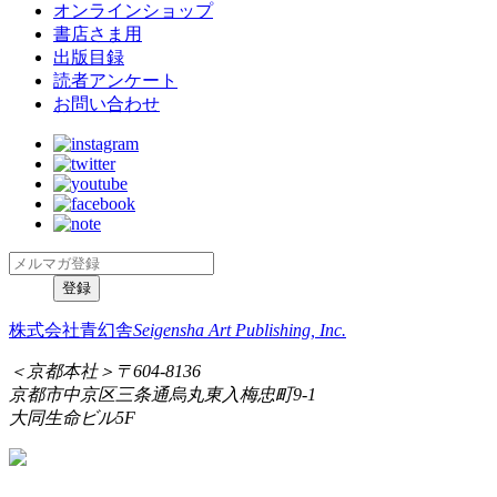
オンラインショップ
書店さま用
出版目録
読者アンケート
お問い合わせ
株式会社青幻舎
Seigensha Art Publishing, Inc.
＜京都本社＞
〒604-8136
京都市中京区三条通烏丸東入梅忠町9-1
大同生命ビル5F