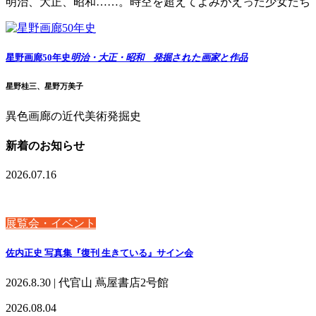
明治、大正、昭和……。時空を超えてよみがえった少女たち
星野画廊50年史
明治・大正・昭和 発掘された画家と作品
星野桂三、星野万美子
異色画廊の近代美術発掘史
新着のお知らせ
2026.07.16
展覧会・イベント
佐内正史 写真集『復刊 生きている』サイン会
2026.8.30 | 代官山 蔦屋書店2号館
2026.08.04