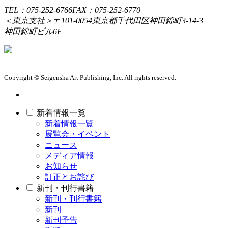
TEL：075-252-6766
FAX：075-252-6770
＜東京支社＞
〒101-0054
東京都千代田区神田錦町3-14-3
神田錦町ビル6F
Copyright © Seigensha Art Publishing, Inc. All rights reserved.
新着情報一覧
新着情報一覧
展覧会・イベント
ニュース
メディア情報
お知らせ
訂正とお詫び
新刊・刊行書籍
新刊・刊行書籍
新刊
新刊予告