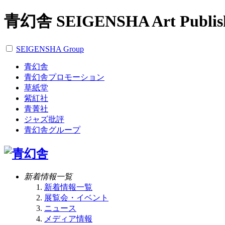
青幻舎 SEIGENSHA Art Publis
SEIGENSHA Group
青幻舎
青幻舎プロモーション
草紙堂
紫紅社
青菁社
ジャズ批評
青幻舎グループ
新着情報一覧
新着情報一覧
展覧会・イベント
ニュース
メディア情報