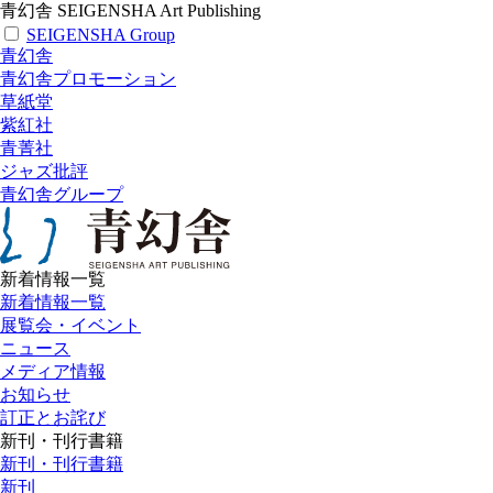
青幻舎 SEIGENSHA Art Publishing
SEIGENSHA Group
青幻舎
青幻舎プロモーション
草紙堂
紫紅社
青菁社
ジャズ批評
青幻舎グループ
新着情報一覧
新着情報一覧
展覧会・イベント
ニュース
メディア情報
お知らせ
訂正とお詫び
新刊・刊行書籍
新刊・刊行書籍
新刊