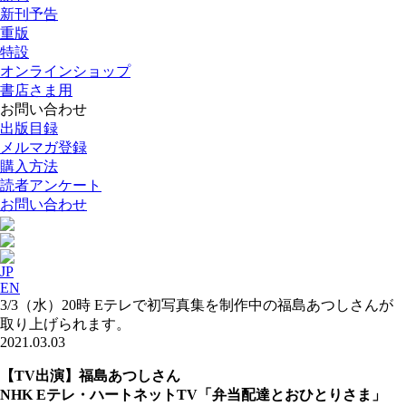
新刊予告
重版
特設
オンラインショップ
書店さま用
お問い合わせ
出版目録
メルマガ登録
購入方法
読者アンケート
お問い合わせ
JP
EN
3/3（水）20時 Eテレで初写真集を制作中の福島あつしさんが
取り上げられます。
2021.03.03
【TV出演】福島あつしさん
NHK Eテレ・ハートネットTV「弁当配達とおひとりさま」