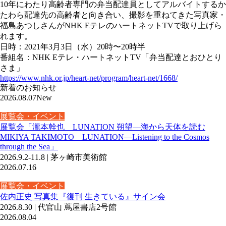
10年にわたり高齢者専門の弁当配達員としてアルバイトするか
たわら配達先の高齢者と向き合い、撮影を重ねてきた写真家・
福島あつしさんがNHK EテレのハートネットTVで取り上げら
れます。
日時：2021年3月3日（水）20時〜20時半
番組名：NHK Eテレ・ハートネットTV「弁当配達とおひとり
さま」
https://www.nhk.or.jp/heart-net/program/heart-net/1668/
新着のお知らせ
2026.08.07
New
展覧会・イベント
展覧会「瀧本幹也 LUNATION 朔望―海から天体を読む
MIKIYA TAKIMOTO LUNATION—Listening to the Cosmos
through the Sea」
2026.9.2-11.8 | 茅ヶ崎市美術館
2026.07.16
展覧会・イベント
佐内正史 写真集『復刊 生きている』サイン会
2026.8.30 | 代官山 蔦屋書店2号館
2026.08.04