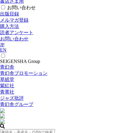
書店さま用
お問い合わせ
出版目録
メルマガ登録
購入方法
読者アンケート
お問い合わせ
JP
EN
SEIGENSHA Group
青幻舎
青幻舎プロモーション
草紙堂
紫紅社
青菁社
ジャズ批評
青幻舎グループ