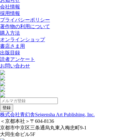
お知らせ
会社情報
採用情報
プライバシーポリシー
著作物の利用について
購入方法
オンラインショップ
書店さま用
出版目録
読者アンケート
お問い合わせ
株式会社青幻舎
Seigensha Art Publishing, Inc.
＜京都本社＞
〒604-8136
京都市中京区三条通烏丸東入梅忠町9-1
大同生命ビル5F