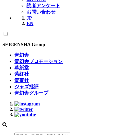
読者アンケート
お問い合わせ
JP
EN
SEIGENSHA Group
青幻舎
青幻舎プロモーション
草紙堂
紫紅社
青菁社
ジャズ批評
青幻舎グループ