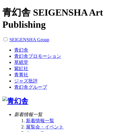
青幻舎 SEIGENSHA Art
Publishing
SEIGENSHA Group
青幻舎
青幻舎プロモーション
草紙堂
紫紅社
青菁社
ジャズ批評
青幻舎グループ
新着情報一覧
新着情報一覧
展覧会・イベント