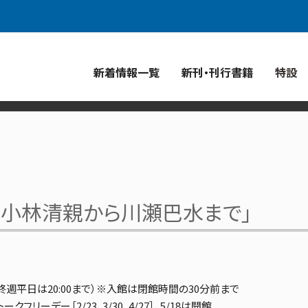
青菁社
ジャズ批評
青幻舎グループ
新着情報一覧
新刊・刊行書籍
特設
―小林清親から川瀬巴水まで」
最終週平日は20:00まで）※入館は閉館時間の30分前まで
リーデー［2/23、3/30、4/27］、5/18は開館