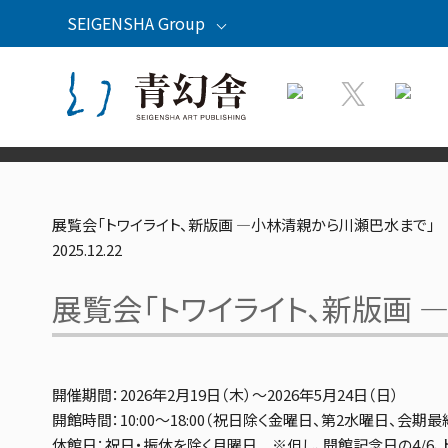
SEIGENSHA Group
青幻舎
青幻舎プロモーション
草紙堂
紫紅社
展覧会「トワイライト、新版画 ―小林清親から川瀬巴水まで」
2025.12.22
展覧会「トワイライト、新版画 
開催期間：2026年2月19日（木）～2026年5月24日（日）
開館時間：10:00～18:00（祝日除く金曜日、第2水曜日、会期
休館日：祝日・振休を除く月曜日 ※但し、開館記念日の4/6、トークフ