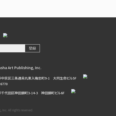
sha Art Publishing, Inc.
市中京区三条通烏丸東入梅忠町9-1
大同生命ビル5F
-6770
千代田区神田錦町3-14-3
神田錦町ビル6F
Inc. All rights reserved.