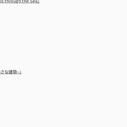
 through the Sea」
さな建築–」