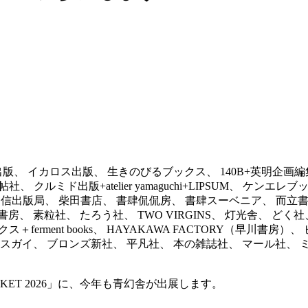
 イカロス出版、 生きのびるブックス、 140B+英明企画編集、 イ
クルミド出版+atelier yamaguchi+LIPSUM、 ケ
 時事通信出版局、 柴田書店、 書肆侃侃房、 書肆スーベニア、 而
 素粒社、 たろう社、 TWO VIRGINS、 灯光舎、 どく
クス＋ferment books、 HAYAKAWA FACTORY（早
＋ナイスガイ、 ブロンズ新社、 平凡社、 本の雑誌社、 マール社、
KET 2026」に、今年も青幻舎が出展します。