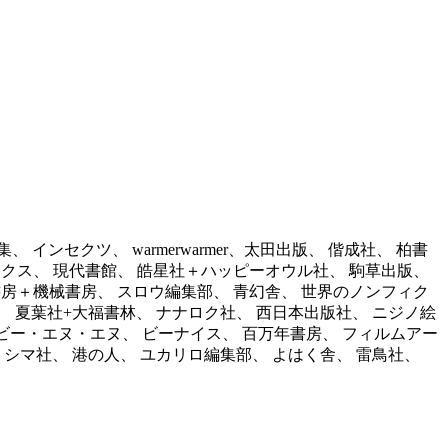
ンセクツ、 warmerwarmer、太田出版、 偕成社、 柏書
ンエレブックス、 現代書館、 皓星社＋ハッピーオウル社、 駒草出版、
立書房＋機械書房、 スロウ編集部、 青幻舎、 世界のノンフィク
社、 夏葉社+大福書林、 ナナロク社、 西日本出版社、 ニジノ絵
川書房）、 ビー・エヌ・エヌ、 ビーナイス、 百万年書房、 フィルムアー
 ミシマ社、 港の人、 ユカリロ編集部、 よはく舎、 雷鳥社、