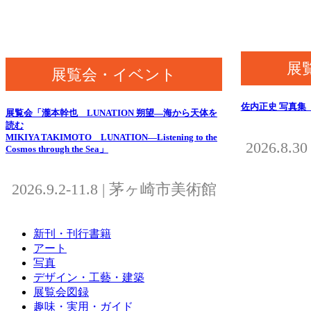
展
展覧会・イベント
佐内正史 写真集
展覧会「瀧本幹也 LUNATION 朔望―海から天体を
読む
MIKIYA TAKIMOTO LUNATION—Listening to the
2026.8
Cosmos through the Sea」
2026.9.2-11.8 | 茅ヶ崎市美術館
新刊・刊行書籍
アート
写真
デザイン・工藝・建築
展覧会図録
趣味・実用・ガイド