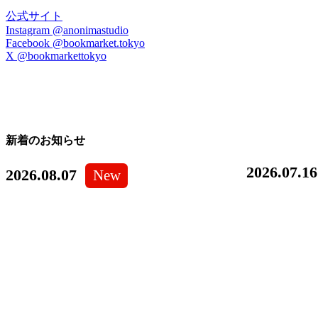
公式サイト
Instagram @anonimastudio
Facebook @bookmarket.tokyo
X @bookmarkettokyo
新着のお知らせ
2026.07.16
2026.08.07
New