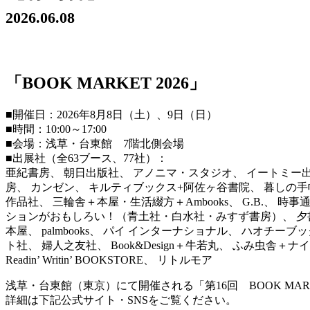
2026.06.08
「BOOK MARKET 2026」
■開催日：2026年8月8日（土）、9日（日）
■時間：10:00～17:00
■会場：浅草・台東館 7階北側会場
■出展社（全63ブース、77社）：
亜紀書房、 朝日出版社、 アノニマ・スタジオ、 イートミー出版、
房、 カンゼン、 キルティブックス+阿佐ヶ谷書院、 暮しの手帖社、 
作品社、 三輪舎＋本屋・生活綴方＋Ambooks、 G.B.、
ションがおもしろい！（青土社・白水社・みすず書房）、 夕書房、
本屋、 palmbooks、 パイ インターナショナル、 ハオチーブッ
ト社、 婦人之友社、 Book&Design＋牛若丸、 ふみ虫舎
Readin’ Writin’ BOOKSTORE、 リトルモア
浅草・台東館（東京）にて開催される「第16回 BOOK MAR
詳細は下記公式サイト・SNSをご覧ください。