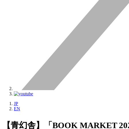
JP
EN
【青幻舎】「BOOK MARKET 