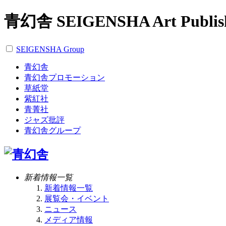
青幻舎 SEIGENSHA Art Publis
SEIGENSHA Group
青幻舎
青幻舎プロモーション
草紙堂
紫紅社
青菁社
ジャズ批評
青幻舎グループ
新着情報一覧
新着情報一覧
展覧会・イベント
ニュース
メディア情報