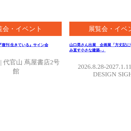
覧会・イベント
展覧会・イベ
『復刊 生きている』サイン会
山口晃さん出展 企画展「方丈記に学
み直す小さな建築–」
.30 | 代官山 蔦屋書店2号
2026.8.28-2027.1.11
館
DESIGN SIG