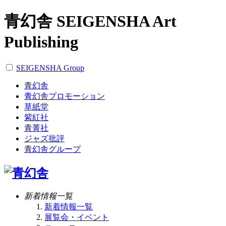
青幻舎 SEIGENSHA Art
Publishing
SEIGENSHA Group
青幻舎
青幻舎プロモーション
草紙堂
紫紅社
青菁社
ジャズ批評
青幻舎グループ
新着情報一覧
新着情報一覧
展覧会・イベント