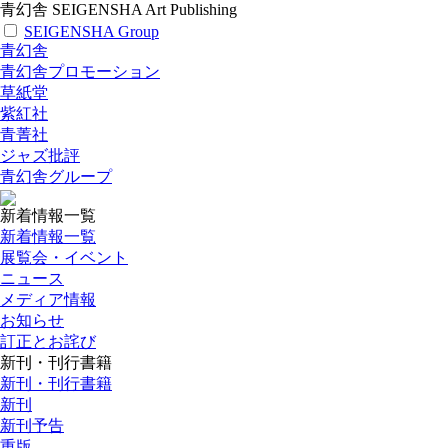
青幻舎 SEIGENSHA Art Publishing
SEIGENSHA Group
青幻舎
青幻舎プロモーション
草紙堂
紫紅社
青菁社
ジャズ批評
青幻舎グループ
新着情報一覧
新着情報一覧
展覧会・イベント
ニュース
メディア情報
お知らせ
訂正とお詫び
新刊・刊行書籍
新刊・刊行書籍
新刊
新刊予告
重版