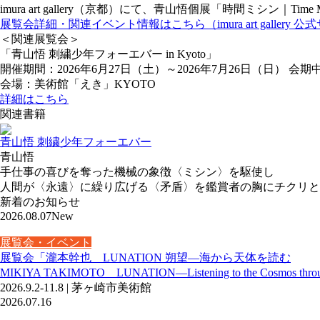
imura art gallery（京都）にて、青山悟個展「時間ミシン｜Tim
展覧会詳細・関連イベント情報はこちら（imura art gallery 
＜関連展覧会＞
「青山悟 刺繍少年フォーエバー in Kyoto」
開催期間：2026年6月27日（土）～2026年7月26日（日） 会期
会場：美術館「えき」KYOTO
詳細はこちら
関連書籍
青山悟 刺繍少年フォーエバー
青山悟
手仕事の喜びを奪った機械の象徴〈ミシン〉を駆使し
人間が〈永遠〉に繰り広げる〈矛盾〉を鑑賞者の胸にチクリと
新着のお知らせ
2026.08.07
New
展覧会・イベント
展覧会「瀧本幹也 LUNATION 朔望―海から天体を読む
MIKIYA TAKIMOTO LUNATION—Listening to the Cosmos throu
2026.9.2-11.8 | 茅ヶ崎市美術館
2026.07.16