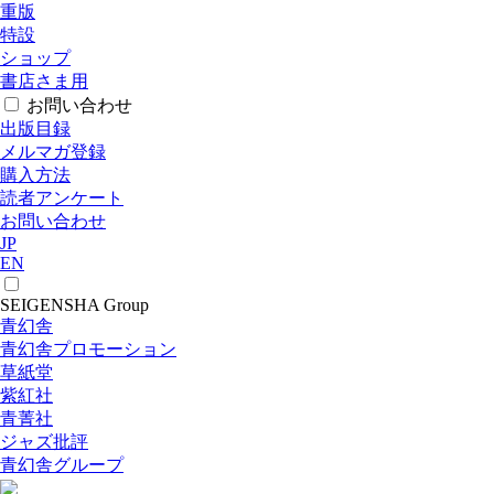
重版
特設
ショップ
書店さま用
お問い合わせ
出版目録
メルマガ登録
購入方法
読者アンケート
お問い合わせ
JP
EN
SEIGENSHA Group
青幻舎
青幻舎プロモーション
草紙堂
紫紅社
青菁社
ジャズ批評
青幻舎グループ