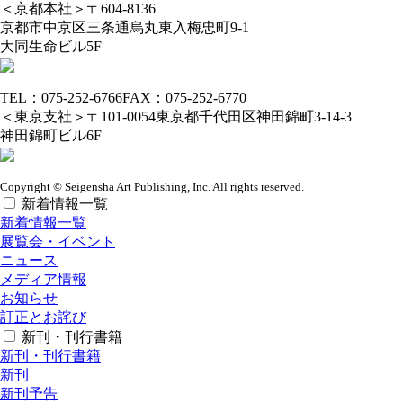
＜京都本社＞
〒604-8136
京都市中京区三条通烏丸東入梅忠町9-1
大同生命ビル5F
TEL：075-252-6766
FAX：075-252-6770
＜東京支社＞
〒101-0054
東京都千代田区神田錦町3-14-3
神田錦町ビル6F
Copyright © Seigensha Art Publishing, Inc. All rights reserved.
新着情報一覧
新着情報一覧
展覧会・イベント
ニュース
メディア情報
お知らせ
訂正とお詫び
新刊・刊行書籍
新刊・刊行書籍
新刊
新刊予告