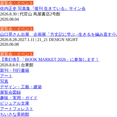
展覧会・イベント
佐内正史 写真集『復刊 生きている』サイン会
2026.8.30 | 代官山 蔦屋書店2号館
2026.08.04
展覧会・イベント
山口晃さん出展 企画展「方丈記に学ぶ –生きるを編み直す小
2026.8.28-2027.1.11 | 21_21 DESIGN SIGHT
2026.06.08
展覧会・イベント
【青幻舎】「BOOK MARKET 2026」に参加します！
2026.8.8-9 | 台東館
新刊・刊行書籍
アート
写真
デザイン・工藝・建築
展覧会図録
趣味・実用・ガイド
ビジュアル文庫
アートフォレスト
ちいさな美術館