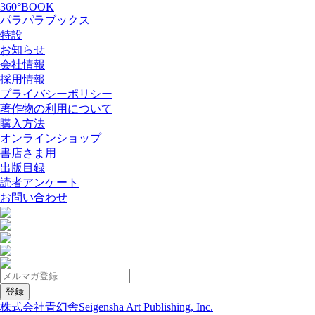
360°BOOK
パラパラブックス
特設
お知らせ
会社情報
採用情報
プライバシーポリシー
著作物の利用について
購入方法
オンラインショップ
書店さま用
出版目録
読者アンケート
お問い合わせ
株式会社青幻舎
Seigensha Art Publishing, Inc.