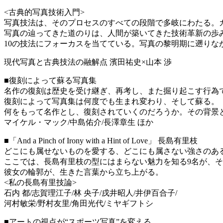
<古典的写真技術入門>
写真技法は、そのプロセスのすべての段階で多岐にわたる。
写真の辿ってきた道のりは、人間が築いてきた技術革新の歩
10の技法にフォーカスを当てている。写真の黎明期に遡りな
現代写真と古典技法の融解点 濱田祐史×山本 渉
■復刻によって蘇る写真集
名作の復刻は歴史を受け継ぎ、再考し、また掘り起こす行為
復刻によって写真集は何度でも生まれ変わり、そして蘇る。
何をもって名作とし、復刻されていくのだろうか。その背景
マイケル・マック/中島佑介/長澤章生 ほか
■「And a Pinch of Irony with a Hint of Love」 長島有里枝
どこにも属せないものを愛する、どこにも属さない強さのあ
ここでは、長島有里枝の型にはまらない魅力を知る9名が、
彼女の輪郭が、生きた言葉から立ち上がる。
<私の長島有里技論>
石内 都/志賀理江子/林 央子/戌井昭人/井伊百合子/
河村敏栄/野村友里/角田光代/ミヤギフトシ
■アートの視点が“スポーツ写真”を変える