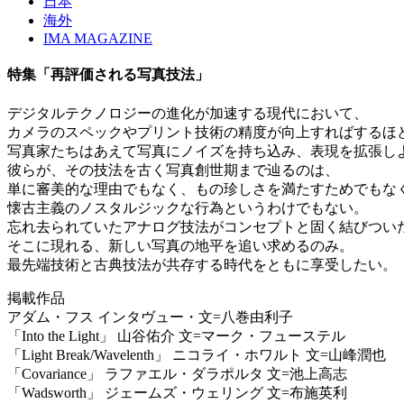
日本
海外
IMA MAGAZINE
特集「再評価される写真技法」
デジタルテクノロジーの進化が加速する現代において、
カメラのスペックやプリント技術の精度が向上すればするほ
写真家たちはあえて写真にノイズを持ち込み、表現を拡張し
彼らが、その技法を古く写真創世期まで辿るのは、
単に審美的な理由でもなく、もの珍しさを満たすためでもな
懐古主義のノスタルジックな行為というわけでもない。
忘れ去られていたアナログ技法がコンセプトと固く結びつい
そこに現れる、新しい写真の地平を追い求めるのみ。
最先端技術と古典技法が共存する時代をともに享受したい。
掲載作品
アダム・フス インタヴュー・文=八巻由利子
「Into the Light」 山谷佑介 文=マーク・フューステル
「Light Break/Wavelenth」 ニコライ・ホワルト 文=山峰潤也
「Covariance」 ラファエル・ダラポルタ 文=池上高志
「Wadsworth」 ジェームズ・ウェリング 文=布施英利