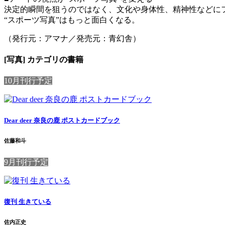
決定的瞬間を狙うのではなく、文化や身体性、精神性などに
“スポーツ写真”はもっと面白くなる。
（発行元：アマナ／発売元：青幻舎）
[写真] カテゴリの書籍
10月刊行予定
Dear deer 奈良の鹿 ポストカードブック
佐藤和斗
9月刊行予定
復刊 生きている
佐内正史