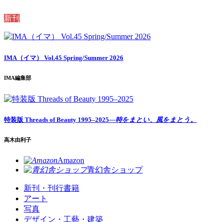
新刊
IMA（イマ） Vol.45 Spring/Summer 2026
IMA編集部
特装版 Threads of Beauty 1995–2025
―時をまとい、風をまとう。
高木由利子
Amazon
青幻舎ショップ
新刊・刊行書籍
アート
写真
デザイン・工藝・建築