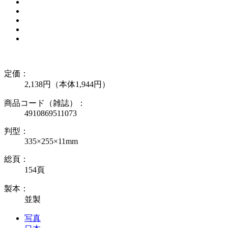
定価：
2,138円（本体1,944円）
商品コード（雑誌）：
4910869511073
判型：
335×255×11mm
総頁：
154頁
製本：
並製
写真