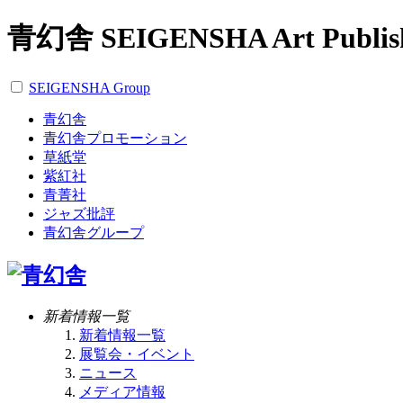
青幻舎 SEIGENSHA Art Publis
SEIGENSHA Group
青幻舎
青幻舎プロモーション
草紙堂
紫紅社
青菁社
ジャズ批評
青幻舎グループ
新着情報一覧
新着情報一覧
展覧会・イベント
ニュース
メディア情報