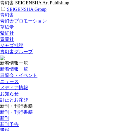
青幻舎 SEIGENSHA Art Publishing
SEIGENSHA Group
青幻舎
青幻舎プロモーション
草紙堂
紫紅社
青菁社
ジャズ批評
青幻舎グループ
新着情報一覧
新着情報一覧
展覧会・イベント
ニュース
メディア情報
お知らせ
訂正とお詫び
新刊・刊行書籍
新刊・刊行書籍
新刊
新刊予告
重版