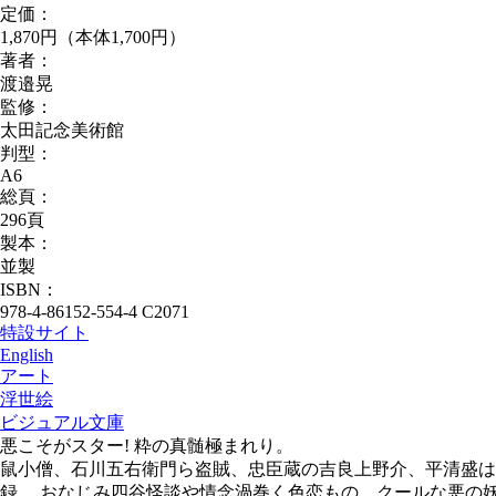
定価：
1,870円（本体1,700円）
著者：
渡邉晃
監修：
太田記念美術館
判型：
A6
総頁：
296頁
製本：
並製
ISBN：
978-4-86152-554-4 C2071
特設サイト
English
アート
浮世絵
ビジュアル文庫
悪こそがスター! 粋の真髄極まれり。
鼠小僧、石川五右衛門ら盗賊、忠臣蔵の吉良上野介、平清盛はじ
録。 おなじみ四谷怪談や情念渦巻く色恋もの、クールな悪の