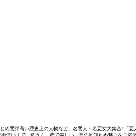
め悪評高い歴史上の人物など、名悪人・名悪女大集合! 「悪人
妖術使いまで。危うく、粋で美しい、悪の底知れぬ魅力をご堪