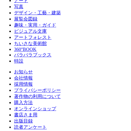
アート
写真
デザイン・工藝・建築
展覧会図録
趣味・実用・ガイド
ビジュアル文庫
アートフォレスト
ちいさな美術館
360°BOOK
パラパラブックス
特設
お知らせ
会社情報
採用情報
プライバシーポリシー
著作物の利用について
購入方法
オンラインショップ
書店さま用
出版目録
読者アンケート