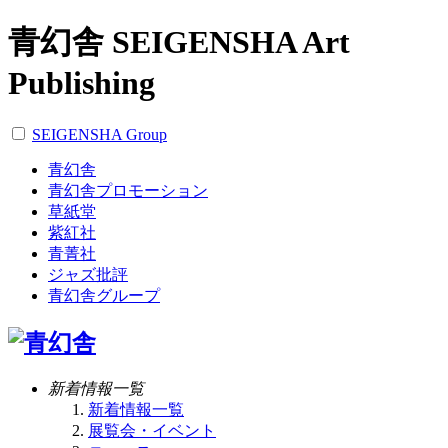
青幻舎 SEIGENSHA Art
Publishing
SEIGENSHA Group
青幻舎
青幻舎プロモーション
草紙堂
紫紅社
青菁社
ジャズ批評
青幻舎グループ
新着情報一覧
新着情報一覧
展覧会・イベント