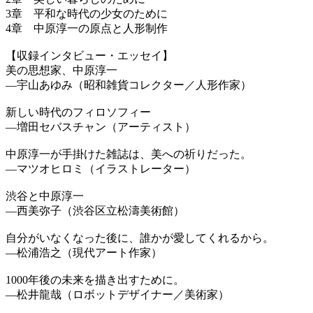
3章 平和な時代の少女のために
4章 中原淳一の原点と人形制作
【収録インタビュー・エッセイ】
美の思想家、中原淳一
―宇山あゆみ（昭和雑貨コレクター／人形作家）
新しい時代のフィロソフィー
―増田セバスチャン（アーティスト）
中原淳一が手掛けた雑誌は、美への祈りだった。
―マツオヒロミ（イラストレーター）
渋谷と中原淳一
―西美弥子（渋谷区立松濤美術館）
自分がいなくなった後に、誰かが愛してくれるから。
―松浦浩之（現代アート作家）
1000年後の未来を描き出すために。
―松井龍哉（ロボットデザイナー／美術家）