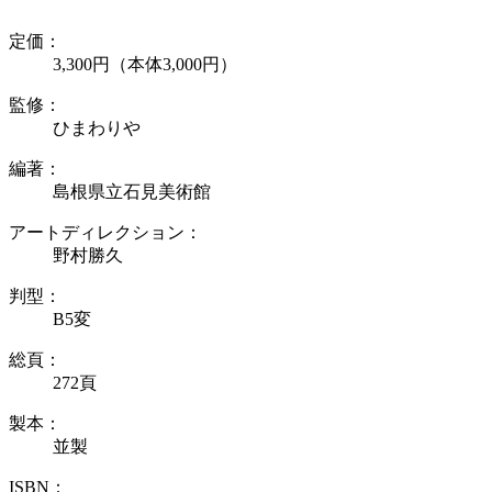
定価：
3,300円（本体3,000円）
監修：
ひまわりや
編著：
島根県立石見美術館
アートディレクション：
野村勝久
判型：
B5変
総頁：
272頁
製本：
並製
ISBN：