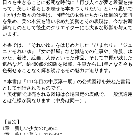
日々を生きることに必死な時代に「再び人々が夢と希望を持
って、美しい暮らしを志せる本をつくりたい」という思いで
手がけた数々の仕事は、同時代の女性たちから圧倒的な支持
を集め、美の本質を追い求めた姿勢とその表現は、今なお新
鮮なものとして後生のクリエイターにも大きな影響を与えて
います。
本書では、『それいゆ』をはじめとした『ひまわり』『ジュ
ニアそれいゆ』『女の部屋』など雑誌での仕事や、洋服、ゆ
かた、着物、絵画、人形といった作品、そして中原が残した
遺品など、約480点の図版を掲載。生誕から111年となる今も
色褪せることなく輝き続けるその魅力に迫ります。
＊本書は「111年目の中原淳一展」の公式図録を兼ねた書籍
として刊行されるものです。
＊美術館で販売される図録は会場限定の表紙で、一般流通用
とは仕様が異なります（中身は同一）。
【目次】
1章 新しい少女のために
2章 美しい暮らしのために