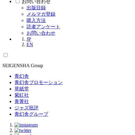
お問い合わせ
出版目録
メルマガ登録
購入方法
読者アンケート
お問い合わせ
JP
EN
SEIGENSHA Group
青幻舎
青幻舎プロモーション
草紙堂
紫紅社
青菁社
ジャズ批評
青幻舎グループ