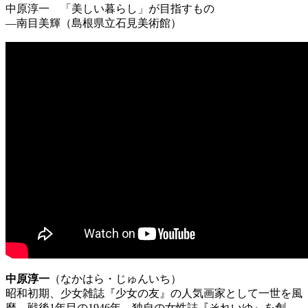
中原淳一 「美しい暮らし」が目指すもの
―南目美輝（島根県立石見美術館）
中原淳一
（なかはら・じゅんいち）
昭和初期、少女雑誌『少女の友』の人気画家として一世を風
靡。戦後1年目の1946年、独自の女性誌『それいゆ』を創