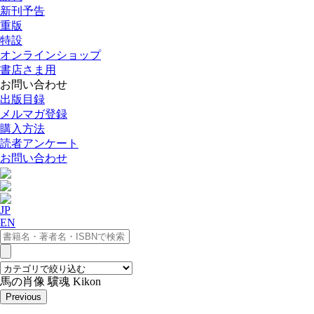
新刊予告
重版
特設
オンラインショップ
書店さま用
お問い合わせ
出版目録
メルマガ登録
購入方法
読者アンケート
お問い合わせ
JP
EN
馬の肖像 驥魂 Kikon
Previous