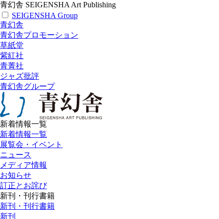
青幻舎 SEIGENSHA Art Publishing
SEIGENSHA Group
青幻舎
青幻舎プロモーション
草紙堂
紫紅社
青菁社
ジャズ批評
青幻舎グループ
新着情報一覧
新着情報一覧
展覧会・イベント
ニュース
メディア情報
お知らせ
訂正とお詫び
新刊・刊行書籍
新刊・刊行書籍
新刊