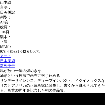
山本誠
言語：
日英併記
判型：
A4変
総頁：
104頁
製本：
上製
ISBN：
978-4-86831-042-6 C0071
アート
日本美術
新刊予告
馬が放つ一瞬の煌めきを、
油彩という技法で画布に封じ込める
サンデーサイレンス、ディープインパクト、イクイノックスな
リスとアメリカの正統画家に師事し、古くから継承されてき
る。画業30周年を記念した初の作品集。