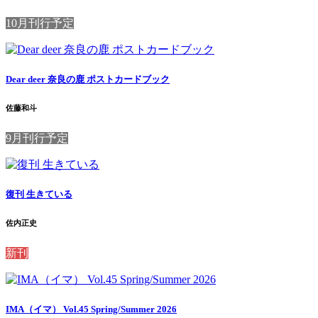
10月刊行予定
Dear deer 奈良の鹿 ポストカードブック
佐藤和斗
9月刊行予定
復刊 生きている
佐内正史
新刊
IMA（イマ） Vol.45 Spring/Summer 2026