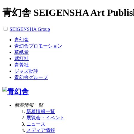
青幻舎 SEIGENSHA Art Publis
SEIGENSHA Group
青幻舎
青幻舎プロモーション
草紙堂
紫紅社
青菁社
ジャズ批評
青幻舎グループ
新着情報一覧
新着情報一覧
展覧会・イベント
ニュース
メディア情報