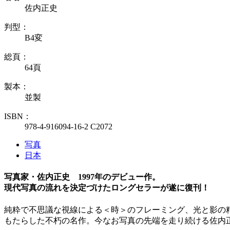
佐内正史
判型：
B4変
総頁：
64頁
製本：
並製
ISBN：
978-4-916094-16-2 C2072
写真
日本
写真家・佐内正史 1997年のデビュー作。
現代写真の流れを決定づけたロングセラーが遂に復刊！
純粋で不思議な視線による＜時＞のフレーミング、光と影の
もたらした不朽の名作。今なお写真の先端を走り続ける佐内