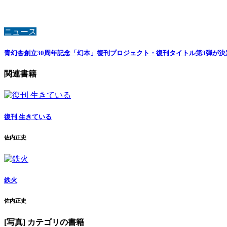
ニュース
青幻舎創立30周年記念「幻本」復刊プロジェクト・復刊タイトル第3弾が決
関連書籍
復刊 生きている
佐内正史
鉄火
佐内正史
[写真] カテゴリの書籍