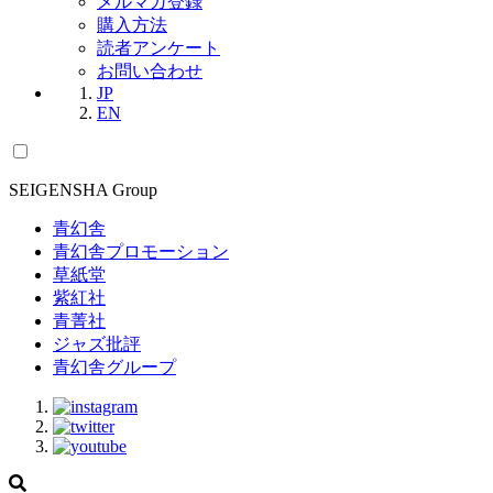
メルマガ登録
購入方法
読者アンケート
お問い合わせ
JP
EN
SEIGENSHA Group
青幻舎
青幻舎プロモーション
草紙堂
紫紅社
青菁社
ジャズ批評
青幻舎グループ