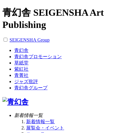
青幻舎 SEIGENSHA Art
Publishing
SEIGENSHA Group
青幻舎
青幻舎プロモーション
草紙堂
紫紅社
青菁社
ジャズ批評
青幻舎グループ
新着情報一覧
新着情報一覧
展覧会・イベント