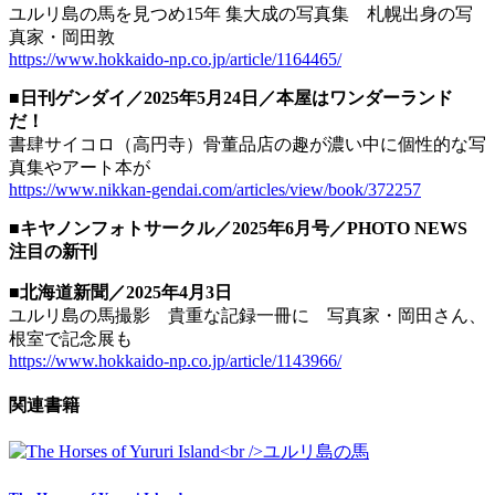
ユルリ島の馬を見つめ15年 集大成の写真集 札幌出身の写
真家・岡田敦
https://www.hokkaido-np.co.jp/article/1164465/
■日刊ゲンダイ／2025年5月24日／本屋はワンダーランド
だ！
書肆サイコロ（高円寺）骨董品店の趣が濃い中に個性的な写
真集やアート本が
https://www.nikkan-gendai.com/articles/view/book/372257
■キヤノンフォトサークル／2025年6月号／PHOTO NEWS
注目の新刊
■北海道新聞／2025年4月3日
ユルリ島の馬撮影 貴重な記録一冊に 写真家・岡田さん、
根室で記念展も
https://www.hokkaido-np.co.jp/article/1143966/
関連書籍