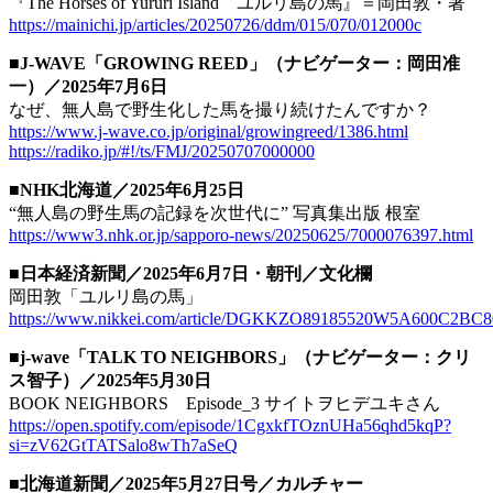
『The Horses of Yururi Island ユルリ島の馬』＝岡田敦・著
https://mainichi.jp/articles/20250726/ddm/015/070/012000c
■J-WAVE「GROWING REED」（ナビゲーター：岡田准
一）／2025年7月6日
なぜ、無人島で野生化した馬を撮り続けたんですか？
https://www.j-wave.co.jp/original/growingreed/1386.html
https://radiko.jp/#!/ts/FMJ/20250707000000
■NHK北海道／2025年6月25日
“無人島の野生馬の記録を次世代に” 写真集出版 根室
https://www3.nhk.or.jp/sapporo-news/20250625/7000076397.html
■日本経済新聞／2025年6月7日・朝刊／文化欄
岡田敦「ユルリ島の馬」
https://www.nikkei.com/article/DGKKZO89185520W5A600C2BC8
■j-wave「TALK TO NEIGHBORS」（ナビゲーター：クリ
ス智子）／2025年5月30日
BOOK NEIGHBORS Episode_3 サイトヲヒデユキさん
https://open.spotify.com/episode/1CgxkfTOznUHa56qhd5kqP?
si=zV62GtTATSalo8wTh7aSeQ
■北海道新聞／2025年5月27日号／カルチャー