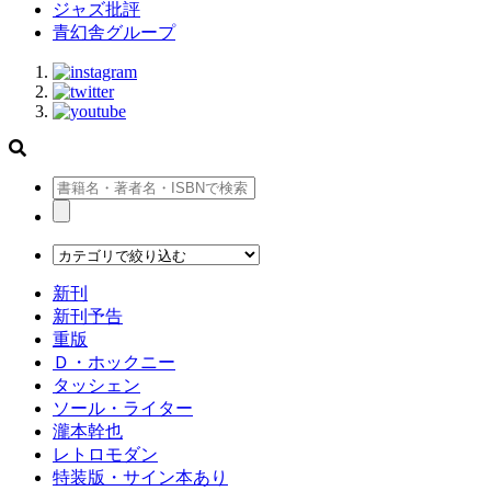
ジャズ批評
青幻舎グループ
新刊
新刊予告
重版
Ｄ・ホックニー
タッシェン
ソール・ライター
瀧本幹也
レトロモダン
特装版・サイン本あり