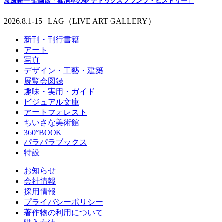
渡邊耕一 企画展「毒消草の夢 デトックスプランツ・ヒストリー」
2026.8.1-15 | LAG（LIVE ART GALLERY）
新刊・刊行書籍
アート
写真
デザイン・工藝・建築
展覧会図録
趣味・実用・ガイド
ビジュアル文庫
アートフォレスト
ちいさな美術館
360°BOOK
パラパラブックス
特設
お知らせ
会社情報
採用情報
プライバシーポリシー
著作物の利用について