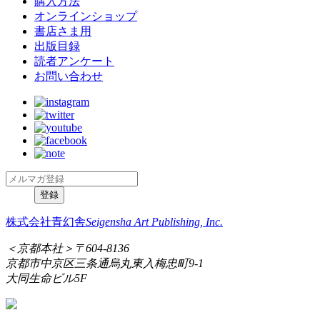
購入方法
オンラインショップ
書店さま用
出版目録
読者アンケート
お問い合わせ
株式会社青幻舎
Seigensha Art Publishing, Inc.
＜京都本社＞
〒604-8136
京都市中京区三条通烏丸東入梅忠町9-1
大同生命ビル5F