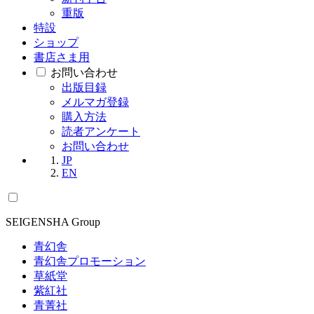
重版
特設
ショップ
書店さま用
お問い合わせ
出版目録
メルマガ登録
購入方法
読者アンケート
お問い合わせ
JP
EN
SEIGENSHA Group
青幻舎
青幻舎プロモーション
草紙堂
紫紅社
青菁社