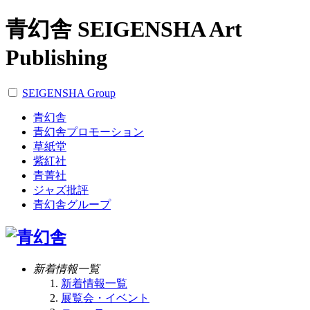
青幻舎 SEIGENSHA Art
Publishing
SEIGENSHA Group
青幻舎
青幻舎プロモーション
草紙堂
紫紅社
青菁社
ジャズ批評
青幻舎グループ
新着情報一覧
新着情報一覧
展覧会・イベント