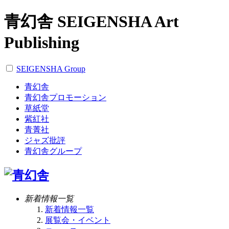
青幻舎 SEIGENSHA Art
Publishing
SEIGENSHA Group
青幻舎
青幻舎プロモーション
草紙堂
紫紅社
青菁社
ジャズ批評
青幻舎グループ
新着情報一覧
新着情報一覧
展覧会・イベント