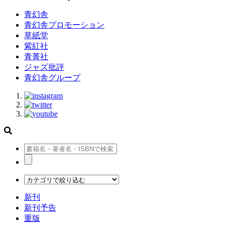
青幻舎
青幻舎プロモーション
草紙堂
紫紅社
青菁社
ジャズ批評
青幻舎グループ
新刊
新刊予告
重版