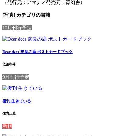
（発行元：アマナ／発売元：青幻舎）
[写真] カテゴリの書籍
10月刊行予定
Dear deer 奈良の鹿 ポストカードブック
佐藤和斗
9月刊行予定
復刊 生きている
佐内正史
新刊