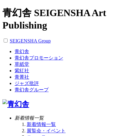
青幻舎 SEIGENSHA Art
Publishing
SEIGENSHA Group
青幻舎
青幻舎プロモーション
草紙堂
紫紅社
青菁社
ジャズ批評
青幻舎グループ
新着情報一覧
新着情報一覧
展覧会・イベント