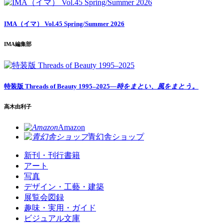
IMA（イマ） Vol.45 Spring/Summer 2026
IMA編集部
特装版 Threads of Beauty 1995–2025
―時をまとい、風をまとう。
高木由利子
Amazon
青幻舎ショップ
新刊・刊行書籍
アート
写真
デザイン・工藝・建築
展覧会図録
趣味・実用・ガイド
ビジュアル文庫