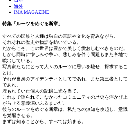
日本
海外
IMA MAGAZINE
特集「ルーツをめぐる断章」
すべての民族と人種は独自の言語や文化を育みながら、
それぞれの歴史や物語を紡いでいる。
だからこそ、この世界は豊かで美しく愛おしむべきものだ。
しかし同時に憎しみや争い、悲しみを伴う問題もまた各地で
噴出している。
写真家たちにとって人々のルーツに思いを馳せ、探求するこ
とは、
それが自身のアイデンティとしてであれ、また第三者として
であれ、
埋もれていた個人の記憶に光を当て、
これまで語られてこなかったコミュニティの歴史を浮かび上
がらせる意義深いふるまいだ。
彼らのルーツをめぐる断章は、私たちの無知を喚起し、意識
を覚醒させる。
まずは知ることから、すべては始まる。