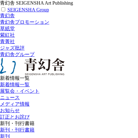
青幻舎 SEIGENSHA Art Publishing
SEIGENSHA Group
青幻舎
青幻舎プロモーション
草紙堂
紫紅社
青菁社
ジャズ批評
青幻舎グループ
新着情報一覧
新着情報一覧
展覧会・イベント
ニュース
メディア情報
お知らせ
訂正とお詫び
新刊・刊行書籍
新刊・刊行書籍
新刊