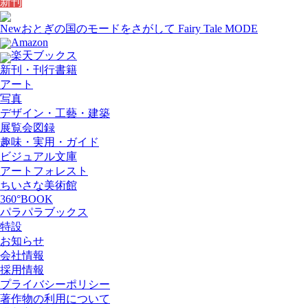
新刊
New
おとぎの国のモードをさがして Fairy Tale MODE
Amazon
楽天ブックス
新刊・刊行書籍
アート
写真
デザイン・工藝・建築
展覧会図録
趣味・実用・ガイド
ビジュアル文庫
アートフォレスト
ちいさな美術館
360°BOOK
パラパラブックス
特設
お知らせ
会社情報
採用情報
プライバシーポリシー
著作物の利用について