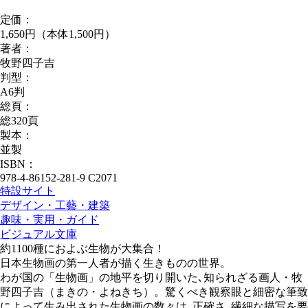
定価：
1,650円（本体1,500円）
著者：
牧野四子吉
判型：
A6判
総頁：
総320頁
製本：
並製
ISBN：
978-4-86152-281-9 C2071
特設サイト
デザイン・工藝・建築
趣味・実用・ガイド
ビジュアル文庫
約1100種におよぶ生物が大集合！
日本生物画の第一人者が描く生きものの世界。
わが国の「生物画」の地平を切り開いた､知られざる画人・牧
野四子吉（まきの・よねきち）。驚くべき観察眼と細密な筆致
によって生み出された生物画の数々は､正確さ､繊細な描写を要