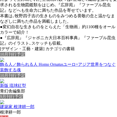
求される生物図鑑類をはじめ､『広辞苑』『ファーブル昆虫
記』などへも生命力に満ちた作品を寄せています。
本書は､牧野四子吉の生きものをみつめる畏敬の念と温かなま
なざしに満ちた作品を満載しました。
●変幻自在な生きものをとらえた「生物画」約1100種をオール
カラーで紹介！
●『広辞苑』『ジャポニカ大日本百科事典』『ファーブル昆虫
記』のイラスト､スケッチも収載。
[デザイン・工藝・建築] カテゴリの書籍
10月刊行予定
飾る人／飾られる人 Homo Ornatus
ユーロ=アジア世界をつなぐ
装飾する魂
10月刊行予定
新版 琉球紅型
青幻舎編集部
9月刊行予定
建築家 根津耕一郎
根津耕一郎