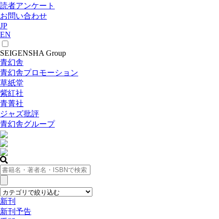
読者アンケート
お問い合わせ
JP
EN
SEIGENSHA Group
青幻舎
青幻舎プロモーション
草紙堂
紫紅社
青菁社
ジャズ批評
青幻舎グループ
新刊
新刊予告