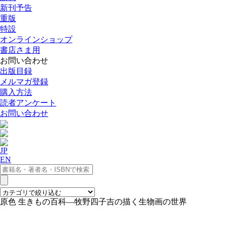
新刊予告
重版
特設
オンラインショップ
書店さま用
お問い合わせ
出版目録
メルマガ登録
購入方法
読者アンケート
お問い合わせ
JP
EN
原色 生きもの百科―牧野四子吉の描く生物画の世界