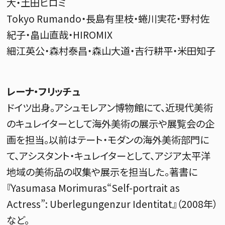
大・土田ヒロミ
Tokyo Rumando・長島有里枝・蜷川実花・野村佐
紀子・畠山直哉・HIROMIX
細江英公・森村泰昌・森山大道・吉行耕平・米田知子
レーナ・フリッチュ
ドイツ出身。アシュモレアン博物館にて、近現代美術
のキュレイターとして海外美術の展示や展覧会の企
画を担当。以前はテート・モダンの海外美術部門に
て、アシスタント・キュレイターとして、アジア太平洋
地域の美術品の収集や展示を担当した。著書に
『Yasumasa Morimuras“Self-portrait as
Actress”: Uberlegungenzur Identitat』（2008年）
など。