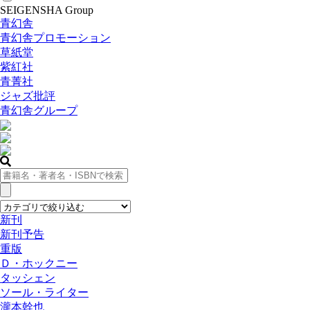
SEIGENSHA Group
青幻舎
青幻舎プロモーション
草紙堂
紫紅社
青菁社
ジャズ批評
青幻舎グループ
新刊
新刊予告
重版
Ｄ・ホックニー
タッシェン
ソール・ライター
瀧本幹也