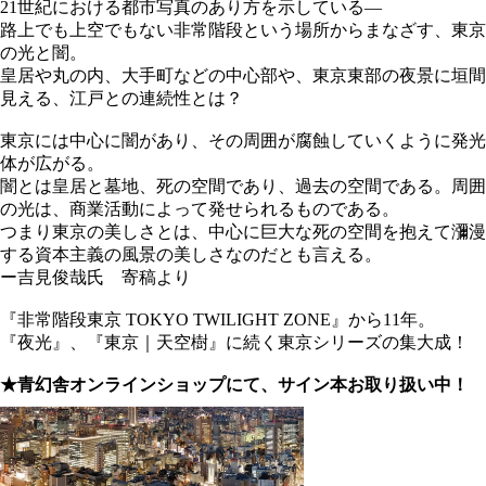
21世紀における都市写真のあり方を示している―
路上でも上空でもない非常階段という場所からまなざす、東京
の光と闇。
皇居や丸の内、大手町などの中心部や、東京東部の夜景に垣間
見える、江戸との連続性とは？
東京には中心に闇があり、その周囲が腐蝕していくように発光
体が広がる。
闇とは皇居と墓地、死の空間であり、過去の空間である。周囲
の光は、商業活動によって発せられるものである。
つまり東京の美しさとは、中心に巨大な死の空間を抱えて瀰漫
する資本主義の風景の美しさなのだとも言える。
ー吉見俊哉氏 寄稿より
『非常階段東京 TOKYO TWILIGHT ZONE』から11年。
『夜光』、『東京｜天空樹』に続く東京シリーズの集大成！
★青幻舎オンラインショップにて、サイン本お取り扱い中！