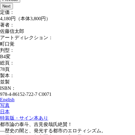
Next
定価：
4,180円（本体3,800円）
著者：
佐藤信太郎
アートディレクション：
町口覚
判型：
B4変
総頁：
78頁
製本：
並製
ISBN：
978-4-86152-722-7 C0071
English
写真
日本
特装版・サイン本あり
都市論の泰斗、吉見俊哉氏絶賛！
―歴史の闇と、発光する都市のエロティシズム。