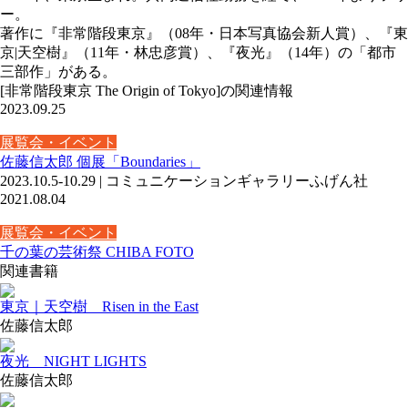
ー。
著作に『非常階段東京』（08年・日本写真協会新人賞）、『東
京|天空樹』（11年・林忠彦賞）、『夜光』（14年）の「都市
三部作」がある。
[非常階段東京 The Origin of Tokyo]の関連情報
2023.09.25
展覧会・イベント
佐藤信太郎 個展「Boundaries」
2023.10.5-10.29 | コミュニケーションギャラリーふげん社
2021.08.04
展覧会・イベント
千の葉の芸術祭 CHIBA FOTO
関連書籍
東京｜天空樹 Risen in the East
佐藤信太郎
夜光 NIGHT LIGHTS
佐藤信太郎