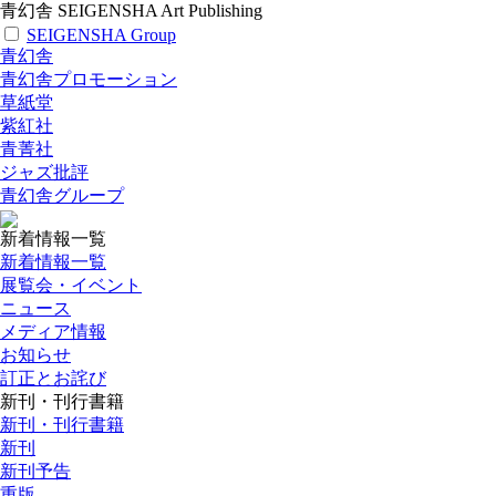
青幻舎 SEIGENSHA Art Publishing
SEIGENSHA Group
青幻舎
青幻舎プロモーション
草紙堂
紫紅社
青菁社
ジャズ批評
青幻舎グループ
新着情報一覧
新着情報一覧
展覧会・イベント
ニュース
メディア情報
お知らせ
訂正とお詫び
新刊・刊行書籍
新刊・刊行書籍
新刊
新刊予告
重版