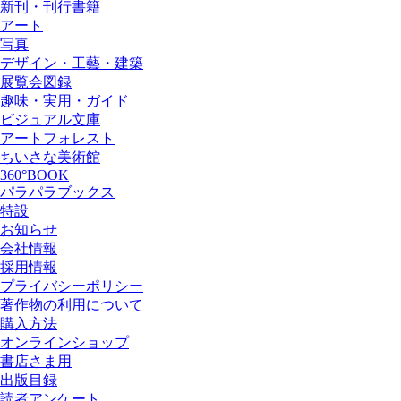
新刊・刊行書籍
アート
写真
デザイン・工藝・建築
展覧会図録
趣味・実用・ガイド
ビジュアル文庫
アートフォレスト
ちいさな美術館
360°BOOK
パラパラブックス
特設
お知らせ
会社情報
採用情報
プライバシーポリシー
著作物の利用について
購入方法
オンラインショップ
書店さま用
出版目録
読者アンケート