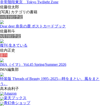
非常階段東京 Tokyo Twilight Zone
佐藤信太郎
[写真] カテゴリの書籍
10月刊行予定
Dear deer 奈良の鹿 ポストカードブック
佐藤和斗
9月刊行予定
復刊 生きている
佐内正史
新刊
IMA（イマ） Vol.45 Spring/Summer 2026
IMA編集部
特装版 Threads of Beauty 1995–2025
―時をまとい、風をまと
う。
高木由利子
Amazon
楽天ブックス
青幻舎ショップ