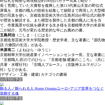
即位礼を精密な再現模型約100点のカラー写真で紹介！
長く荒廃していた大嘗祭を復興した第113代東山天皇の即位式
屏風を、京都の職人の技術を結集して細部まで再現した大型模
型の写真を使い、京都造形芸術大学の五島邦治が即位式の順序
や歴史を解説する。また模型を製作した京都の職人に光を当
て、作業風景や伝統を継承する生き様を京都精華大学の米原有
二が紹介。元号が変わる歴史的な年にお薦めの書。
五島邦治
（ごしま・くにはる）
京都造形芸術大学大学院教授・歴史学者。主な著書に『源氏物
語 六條院の生活』がある。
米原有二
（よねはら・ゆうじ）
京都精華大学伝統産業イノベーションセンター長。主な著書に
『京都職人-匠のてのひら-』『京都老舗-暖簾のこころ』（共に
共著・水曜社刊）『京職人ブルース』（京阪神エルマガジン
社）などがある。
[デザイン・工藝・建築] カテゴリの書籍
10月刊行予定
飾る人／飾られる人 Homo Ornatus
ユーロ=アジア世界をつなぐ
装飾する魂
10月刊行予定