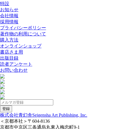
特設
お知らせ
会社情報
採用情報
プライバシーポリシー
著作物の利用について
購入方法
オンラインショップ
書店さま用
出版目録
読者アンケート
お問い合わせ
株式会社青幻舎
Seigensha Art Publishing, Inc.
＜京都本社＞
〒604-8136
京都市中京区三条通烏丸東入梅忠町9-1