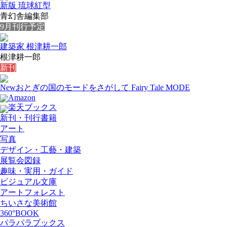
新版 琉球紅型
青幻舎編集部
9月刊行予定
建築家 根津耕一郎
根津耕一郎
新刊
New
おとぎの国のモードをさがして Fairy Tale MODE
Amazon
楽天ブックス
新刊・刊行書籍
アート
写真
デザイン・工藝・建築
展覧会図録
趣味・実用・ガイド
ビジュアル文庫
アートフォレスト
ちいさな美術館
360°BOOK
パラパラブックス