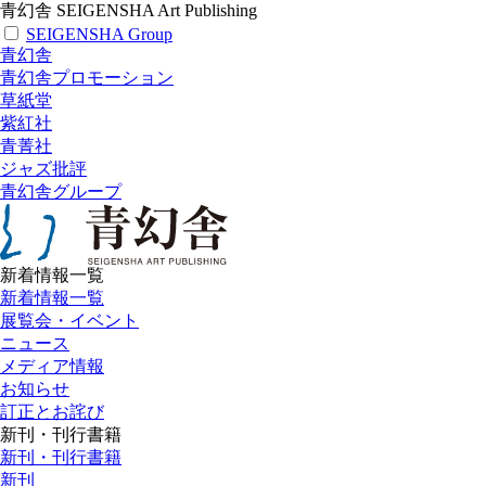
青幻舎 SEIGENSHA Art Publishing
SEIGENSHA Group
青幻舎
青幻舎プロモーション
草紙堂
紫紅社
青菁社
ジャズ批評
青幻舎グループ
新着情報一覧
新着情報一覧
展覧会・イベント
ニュース
メディア情報
お知らせ
訂正とお詫び
新刊・刊行書籍
新刊・刊行書籍
新刊