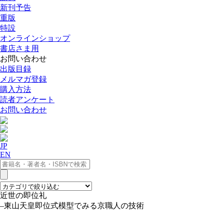
新刊予告
重版
特設
オンラインショップ
書店さま用
お問い合わせ
出版目録
メルマガ登録
購入方法
読者アンケート
お問い合わせ
JP
EN
近世の即位礼
–東山天皇即位式模型でみる京職人の技術