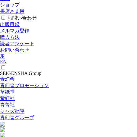
ショップ
書店さま用
お問い合わせ
出版目録
メルマガ登録
購入方法
読者アンケート
お問い合わせ
JP
EN
SEIGENSHA Group
青幻舎
青幻舎プロモーション
草紙堂
紫紅社
青菁社
ジャズ批評
青幻舎グループ