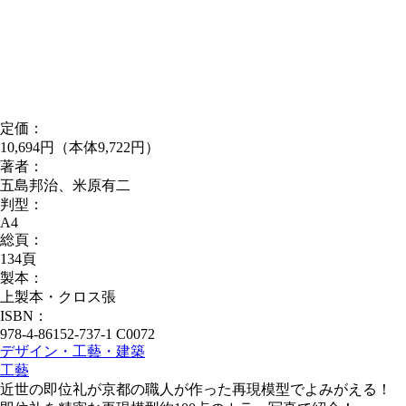
定価：
10,694円（本体9,722円）
著者：
五島邦治、米原有二
判型：
A4
総頁：
134頁
製本：
上製本・クロス張
ISBN：
978-4-86152-737-1 C0072
デザイン・工藝・建築
工藝
近世の即位礼が京都の職人が作った再現模型でよみがえる！