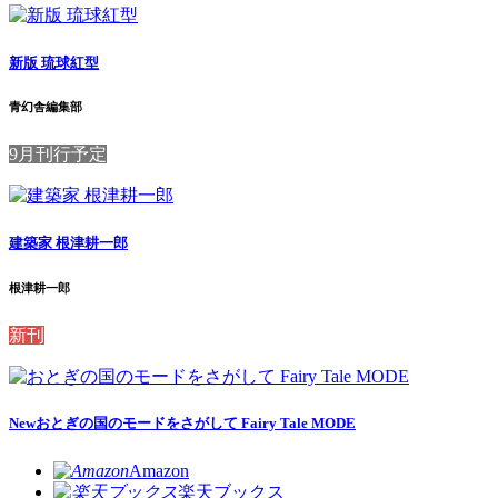
新版 琉球紅型
青幻舎編集部
9月刊行予定
建築家 根津耕一郎
根津耕一郎
新刊
New
おとぎの国のモードをさがして Fairy Tale MODE
Amazon
楽天ブックス