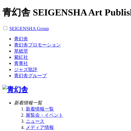
青幻舎 SEIGENSHA Art Publis
SEIGENSHA Group
青幻舎
青幻舎プロモーション
草紙堂
紫紅社
青菁社
ジャズ批評
青幻舎グループ
新着情報一覧
新着情報一覧
展覧会・イベント
ニュース
メディア情報