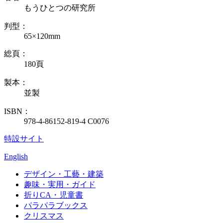
もうひとつの研究所
判型：
65×120mm
総頁：
180頁
製本：
並製
ISBN：
978-4-86152-819-4 C0076
特設サイト
English
デザイン・工藝・建築
趣味・実用・ガイド
折りCA・児童書
パラパラブックス
クリスマス