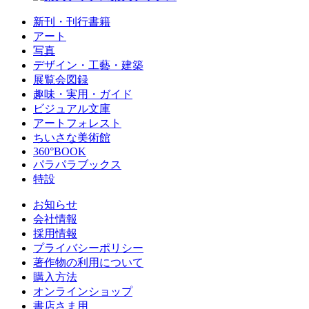
新刊・刊行書籍
アート
写真
デザイン・工藝・建築
展覧会図録
趣味・実用・ガイド
ビジュアル文庫
アートフォレスト
ちいさな美術館
360°BOOK
パラパラブックス
特設
お知らせ
会社情報
採用情報
プライバシーポリシー
著作物の利用について
購入方法
オンラインショップ
書店さま用