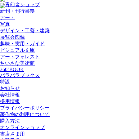
青幻舎ショップ
新刊・刊行書籍
アート
写真
デザイン・工藝・建築
展覧会図録
趣味・実用・ガイド
ビジュアル文庫
アートフォレスト
ちいさな美術館
360°BOOK
パラパラブックス
特設
お知らせ
会社情報
採用情報
プライバシーポリシー
著作物の利用について
購入方法
オンラインショップ
書店さま用