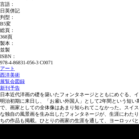
言語：
日英併記
判型：
B5変
総頁：
368頁
製本：
並製
ISBN：
978-4-86831-056-3 C0071
アート
西洋美術
展覧会図録
新刊予告
日本近代洋画の礎を築いたフォンタネージとともにめぐる、イ
明治初期に来日し、「お雇い外国人」として2年間という短い
で、画家としての全体像はあまり知られてこなかった。スイス
な独自の風景画を生み出したフォンタネージが、生涯にわたり
ちの作品も掲載。ひとりの画家の生涯を通して、ヨーロッパと