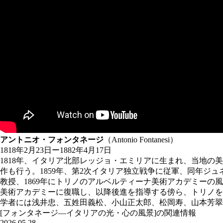
アントニオ・フォンタネージ
（Antonio Fontanesi）
1818年2月23日ー1882年4月17日
1818年、イタリア北部レッジョ・エミリアに生まれ、当地の
作も行う。1859年、第2次イタリア独立戦争に従軍、同年ジ
教授、1869年にトリノのアルベルティーナ美術アカデミーの風
美術アカデミーに復職し、以降後進を指導する傍ら、トリノを拠
学者には浅井忠、五姓田義松、小山正太郎、松岡寿、山本芳翠
[フォンタネージ—イタリアの光・心の風景]の関連情報
2026.05.28