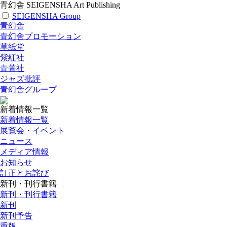
青幻舎 SEIGENSHA Art Publishing
SEIGENSHA Group
青幻舎
青幻舎プロモーション
草紙堂
紫紅社
青菁社
ジャズ批評
青幻舎グループ
新着情報一覧
新着情報一覧
展覧会・イベント
ニュース
メディア情報
お知らせ
訂正とお詫び
新刊・刊行書籍
新刊・刊行書籍
新刊
新刊予告
重版