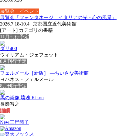
展覧会・イベント
展覧会「フォンタネージ—イタリアの光・心の風景」
2026.7.18-10.4 | 京都国立近代美術館
[アート] カテゴリの書籍
11月刊行予定
ダリ400
ウィリアム・ジェフェット
8月刊行予定
フェルメール［新版］ ―ちいさな美術館
ヨハネス・フェルメール
8月刊行予定
馬の肖像 驥魂 Kikon
長瀬智之
新刊
New
三岸節子
Amazon
楽天ブックス