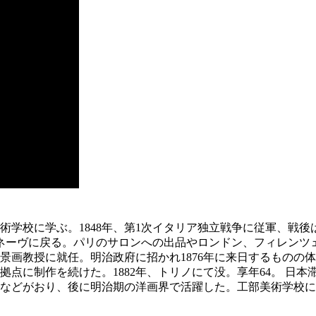
美術学校に学ぶ。1848年、第1次イタリア独立戦争に従軍、戦
ュネーヴに戻る。パリのサロンへの出品やロンドン、フィレンツェ
景画教授に就任。明治政府に招かれ1876年に来日するものの体
点に制作を続けた。1882年、トリノにて没。享年64。 日
などがおり、後に明治期の洋画界で活躍した。工部美術学校に