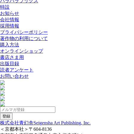
パラパラブックス
特設
お知らせ
会社情報
採用情報
プライバシーポリシー
著作物の利用について
購入方法
オンラインショップ
書店さま用
出版目録
読者アンケート
お問い合わせ
株式会社青幻舎
Seigensha Art Publishing, Inc.
＜京都本社＞
〒604-8136