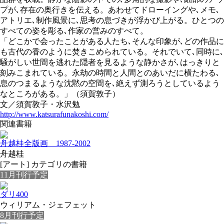
プが､存在の奥行きを伝える。あわせてドローイングや､メモ､
アトリエ､制作風景に､思考の息づきが浮かび上がる。ひとつの
すべての姿を彫る､作家の営みのすべて。
「どこかで会ったことがある人たち､そんな印象が､どの作品に
も古代の香のように焚きこめられている。それでいて､同時に､
騒がしい世間を逃れた隠者を見るような静かさが､はっきりと
刻みこまれている。永劫の時間と人間とのあいだに横たわる､
息のつまるような沈黙の空間を､絶えず測ろうとしているよう
なところがある。」（須賀敦子）
文／須賀敦子・水沢勉
http://www.katsurafunakoshi.com/
関連書籍
舟越桂全版画 1987-2002
舟越桂
[アート] カテゴリの書籍
11月刊行予定
ダリ400
ウィリアム・ジェフェット
8月刊行予定