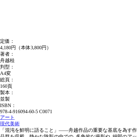
定価：
4,180円（本体3,800円）
著者：
舟越桂
判型：
A4変
総頁：
160頁
製本：
並製
ISBN：
978-4-916094-60-5 C0071
アート
現代美術
「混沌を鮮明に語ること」――舟越作品の重要な基底を為す作
品群を収載。静かな陰影の中での､多角的な撮影や､細部のアッ