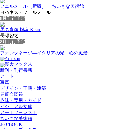
フェルメール［新版］ ―ちいさな美術館
ヨハネス・フェルメール
8月刊行予定
馬の肖像 驥魂 Kikon
長瀬智之
8月刊行予定
フォンタネージ—イタリアの光・心の風景
Amazon
楽天ブックス
新刊・刊行書籍
アート
写真
デザイン・工藝・建築
展覧会図録
趣味・実用・ガイド
ビジュアル文庫
アートフォレスト
ちいさな美術館
360°BOOK