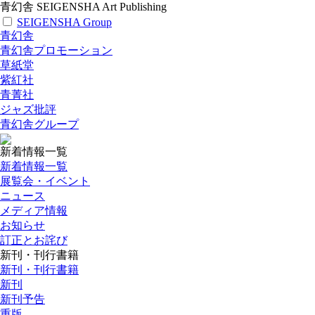
青幻舎 SEIGENSHA Art Publishing
SEIGENSHA Group
青幻舎
青幻舎プロモーション
草紙堂
紫紅社
青菁社
ジャズ批評
青幻舎グループ
新着情報一覧
新着情報一覧
展覧会・イベント
ニュース
メディア情報
お知らせ
訂正とお詫び
新刊・刊行書籍
新刊・刊行書籍
新刊
新刊予告
重版