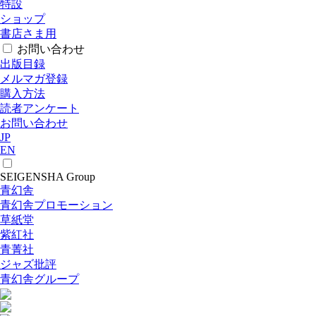
特設
ショップ
書店さま用
お問い合わせ
出版目録
メルマガ登録
購入方法
読者アンケート
お問い合わせ
JP
EN
SEIGENSHA Group
青幻舎
青幻舎プロモーション
草紙堂
紫紅社
青菁社
ジャズ批評
青幻舎グループ