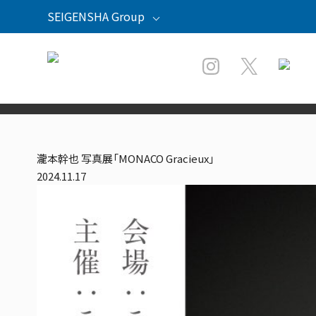
SEIGENSHA Group
青幻舎
青幻舎プロモーション
草紙堂
紫紅社
瀧本幹也 写真展「MONACO Gracieux」
2024.11.17