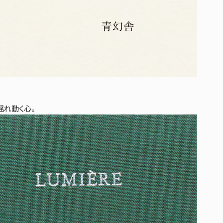
揺れ動く心。