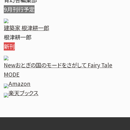
青幻舎編集部
9月刊行予定
建築家 根津耕一郎
根津耕一郎
新刊
New
おとぎの国のモードをさがして Fairy Tale
MODE
Amazon
楽天ブックス