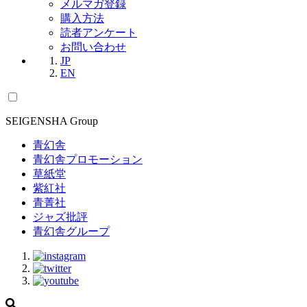
メルマガ登録
購入方法
読者アンケート
お問い合わせ
JP
EN
SEIGENSHA Group
青幻舎
青幻舎プロモーション
草紙堂
紫紅社
青菁社
ジャズ批評
青幻舎グループ