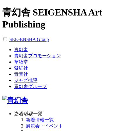
青幻舎 SEIGENSHA Art
Publishing
SEIGENSHA Group
青幻舎
青幻舎プロモーション
草紙堂
紫紅社
青菁社
ジャズ批評
青幻舎グループ
新着情報一覧
新着情報一覧
展覧会・イベント