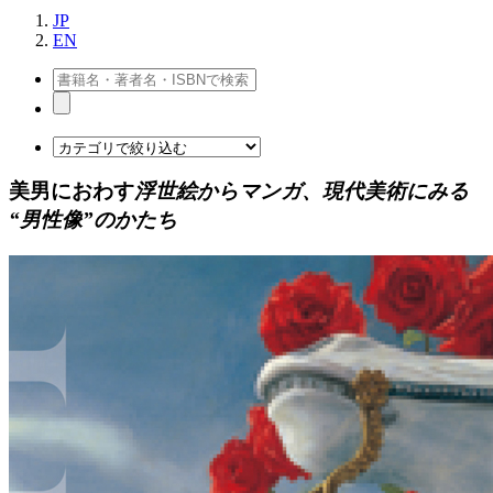
JP
EN
美男におわす
浮世絵からマンガ、現代美術にみる
“男性像”のかたち