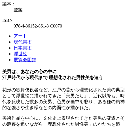
製本：
並製
ISBN：
978-4-86152-861-3 C0070
アート
現代美術
日本美術
浮世絵
展覧会図録
美男は、あなたの心の中に
江戸時代から現代まで 理想化された男性美を追う
花形の歌舞伎役者など、江戸の昔から理想化された美の典型
として浮世絵に描かれてきた「美男たち」。近代以降も、時
代を反映した数多の美男、色男が画中を彩り、ある種の精神
的な強さや生き様などの内面性が描かれた。
美術作品を中心に、文化史上表現されてきた美男の変遷とそ
の艶容を追いながら「理想化された男性美」のかたちを追