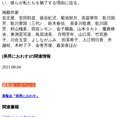
い、彼らが私たちを魅了する理由に迫る。
掲載作家
谷文晁、安田靫彦、蕗谷虹児、菊池契月、高畠華宵、歌川国
芳、歌川豊国（三代）、鈴木春信、 喜多川歌麿、歌川国
芳、村山槐多、四谷シモン、金子國義、山本タカト、魔夜峰
央、東洲斎写楽、鳥居清長、 月岡芳年、山口晃、竹宮惠
子、川合玉堂、よしながふみ、 田芙希子、入江明日香、舟
越桂、木村了子、金巻芳俊、森栄喜ほか
[美男におわす]の関連情報
2021.08.04
展覧会・イベント
展覧会『美男におわす』
関連書籍