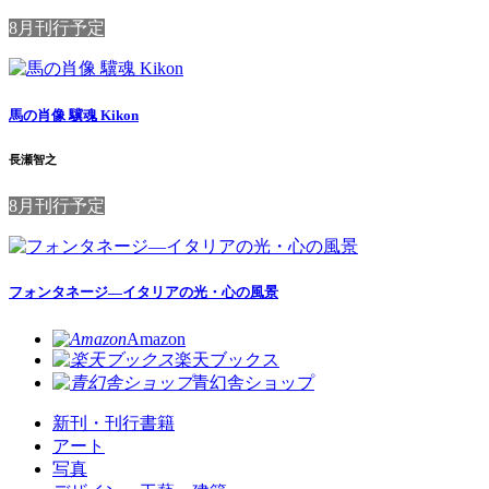
8月刊行予定
馬の肖像 驥魂 Kikon
長瀬智之
8月刊行予定
フォンタネージ—イタリアの光・心の風景
Amazon
楽天ブックス
青幻舎ショップ
新刊・刊行書籍
アート
写真