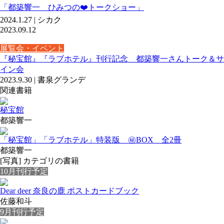
「都築響一 ひみつの❤️トークショー」
2024.1.27 | シカク
2023.09.12
展覧会・イベント
『秘宝館』『ラブホテル』刊行記念 都築響一さんトーク＆サ
イン会
2023.9.30 | 書泉グランデ
関連書籍
秘宝館
都築響一
「秘宝館」「ラブホテル」特装版 ㊙BOX 全2冊
都築響一
[写真] カテゴリの書籍
10月刊行予定
Dear deer 奈良の鹿 ポストカードブック
佐藤和斗
9月刊行予定