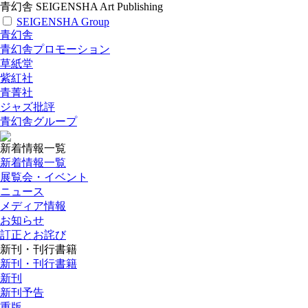
青幻舎 SEIGENSHA Art Publishing
SEIGENSHA Group
青幻舎
青幻舎プロモーション
草紙堂
紫紅社
青菁社
ジャズ批評
青幻舎グループ
新着情報一覧
新着情報一覧
展覧会・イベント
ニュース
メディア情報
お知らせ
訂正とお詫び
新刊・刊行書籍
新刊・刊行書籍
新刊
新刊予告
重版