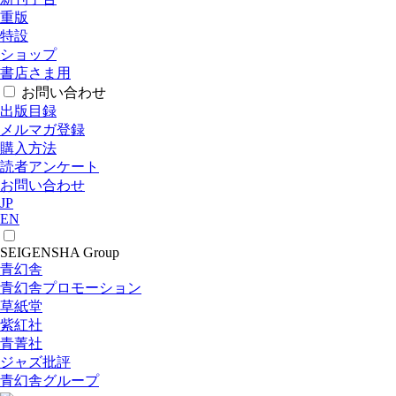
重版
特設
ショップ
書店さま用
お問い合わせ
出版目録
メルマガ登録
購入方法
読者アンケート
お問い合わせ
JP
EN
SEIGENSHA Group
青幻舎
青幻舎プロモーション
草紙堂
紫紅社
青菁社
ジャズ批評
青幻舎グループ