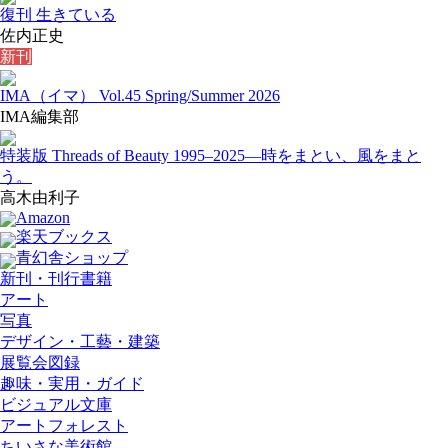
復刊 生きている
佐内正史
新刊
IMA（イマ） Vol.45 Spring/Summer 2026
IMA編集部
特装版 Threads of Beauty 1995–2025
―時をまとい、風をまと
う。
高木由利子
Amazon
楽天ブックス
青幻舎ショップ
新刊・刊行書籍
アート
写真
デザイン・工藝・建築
展覧会図録
趣味・実用・ガイド
ビジュアル文庫
アートフォレスト
ちいさな美術館