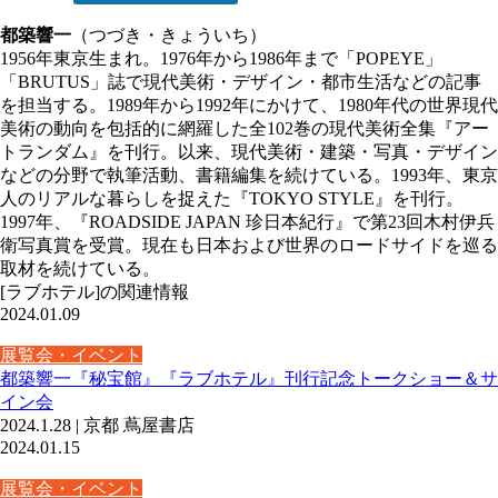
都築響一
（つづき・きょういち）
1956年東京生まれ。1976年から1986年まで「POPEYE」
「BRUTUS」誌で現代美術・デザイン・都市生活などの記事
を担当する。1989年から1992年にかけて、1980年代の世界現代
美術の動向を包括的に網羅した全102巻の現代美術全集『アー
トランダム』を刊行。以来、現代美術・建築・写真・デザイン
などの分野で執筆活動、書籍編集を続けている。1993年、東京
人のリアルな暮らしを捉えた『TOKYO STYLE』を刊行。
1997年、『ROADSIDE JAPAN 珍日本紀行』で第23回木村伊兵
衛写真賞を受賞。現在も日本および世界のロードサイドを巡る
取材を続けている。
[ラブホテル]の関連情報
2024.01.09
展覧会・イベント
都築響一『秘宝館』『ラブホテル』刊行記念トークショー＆サ
イン会
2024.1.28 | 京都 蔦屋書店
2024.01.15
展覧会・イベント