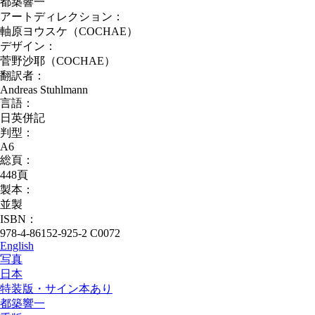
都築響一
アートディレクション：
軸原ヨウスケ（COCHAE）
デザイン：
菅野沙耶（COCHAE）
翻訳者：
Andreas Stuhlmann
言語：
日英併記
判型：
A6
総頁：
448頁
製本：
並製
ISBN：
978-4-86152-925-2 C0072
English
写真
日本
特装版・サイン本あり
都築響一